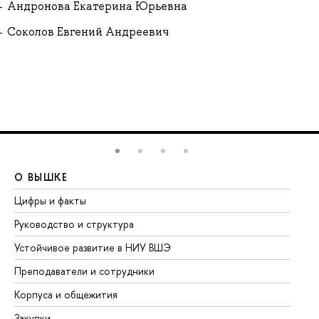
Андронова Екатерина Юрьевна
Соколов Евгений Андреевич
О ВЫШКЕ
О
Цифры и факты
Ли
Руководство и структура
До
Устойчивое развитие в НИУ ВШЭ
Ол
Преподаватели и сотрудники
Пр
Корпуса и общежития
Вы
Закупки
Пр