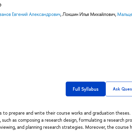
Э
ванов Евгений Александрович
,
Локшин Илья Михайлович
,
Мальц
Full Syllabus
Ask Ques
ts to prepare and write their course works and graduation theses.
s, such as composing a research design, formulating a research p
reviewing, and planning research strategies. Moreover, the course 