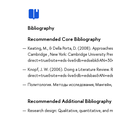
Bibliography
Recommended Core Bibliography
Keating, M., & Della Porta, D. (2008). Approaches 
Cambridge , New York: Cambridge University Pre
direct=true&site=eds-live&db=edsebk&AN=3
Knopf, J. W. (2006). Doing a Literature Review.
direct=true&site=eds-live&db=edsbas&AN=ed
Политология. Методы исследования, Мангейм, Д
Recommended Additional Bibliography
Research design: Qualitative, quantitative, and 