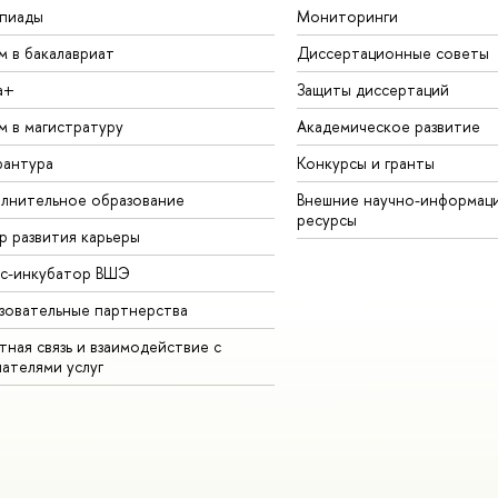
пиады
Мониторинги
м в бакалавриат
Диссертационные советы
а+
Защиты диссертаций
м в магистратуру
Академическое развитие
рантура
Конкурсы и гранты
лнительное образование
Внешние научно-информац
ресурсы
р развития карьеры
ес-инкубатор ВШЭ
зовательные партнерства
ная связь и взаимодействие с
чателями услуг