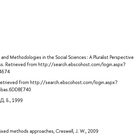
and Methodologies in the Social Sciences : A Pluralist Perspective
ss. Retrieved from http://search.ebscohost.com/login.aspx?
04674
 Retrieved from http://search.ebscohost.com/login.aspx?
sbas.6DDBE740
. Б., 1999
mixed methods approaches, Creswell, J. W., 2009