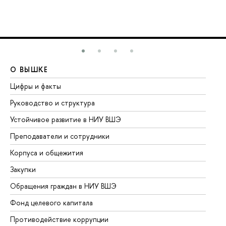
О ВЫШКЕ
О
Цифры и факты
Ли
Руководство и структура
До
Устойчивое развитие в НИУ ВШЭ
Ол
Преподаватели и сотрудники
Пр
Корпуса и общежития
Вы
Закупки
Пр
Обращения граждан в НИУ ВШЭ
Ас
Фонд целевого капитала
До
Противодействие коррупции
Це