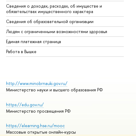
Сведения о доходах, расходах, об имуществе и
Би
обязательствах имущественного характера
Об
Сведения об образовательной организации
Об
Людям с ограниченными возможностями здоровья
Единая платежная страница
Работа в Вышке
http://www.minobrnauki.gov.ru/
Министерство науки и высшего образования РФ
https://edu.gov.ru/
Министерство просвещения РФ
https://elearning.hse.ru/mooc
Массовые открытые онлайн-курсы