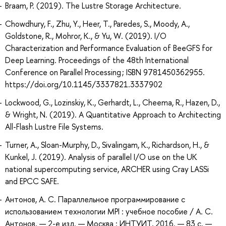
Braam, P. (2019). The Lustre Storage Architecture.
Chowdhury, F., Zhu, Y., Heer, T., Paredes, S., Moody, A.,
Goldstone, R., Mohror, K., & Yu, W. (2019). I/O
Characterization and Performance Evaluation of BeeGFS for
Deep Learning. Proceedings of the 48th International
Conference on Parallel Processing ; ISBN 9781450362955.
https://doi.org/10.1145/3337821.3337902
Lockwood, G., Lozinskiy, K., Gerhardt, L., Cheema, R., Hazen, D.,
& Wright, N. (2019). A Quantitative Approach to Architecting
All-Flash Lustre File Systems.
Turner, A., Sloan-Murphy, D., Sivalingam, K., Richardson, H., &
Kunkel, J. (2019). Analysis of parallel I/O use on the UK
national supercomputing service, ARCHER using Cray LASSi
and EPCC SAFE.
Антонов, А. С. Параллельное программирование с
использованием технологии MPI : учебное пособие / А. С.
Антонов. — 2-е изд. — Москва : ИНТУИТ, 2016. — 83 с. —