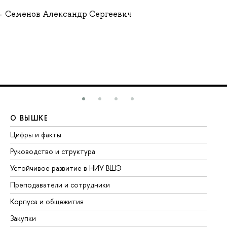
Семенов Александр Сергеевич
О ВЫШКЕ
О
Цифры и факты
Ли
Руководство и структура
До
Устойчивое развитие в НИУ ВШЭ
Ол
Преподаватели и сотрудники
Пр
Корпуса и общежития
Вы
Закупки
Пр