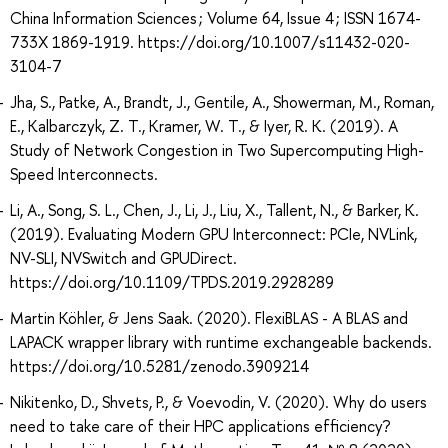
China Information Sciences ; Volume 64, Issue 4 ; ISSN 1674-
733X 1869-1919. https://doi.org/10.1007/s11432-020-
3104-7
Jha, S., Patke, A., Brandt, J., Gentile, A., Showerman, M., Roman,
E., Kalbarczyk, Z. T., Kramer, W. T., & Iyer, R. K. (2019). A
Study of Network Congestion in Two Supercomputing High-
Speed Interconnects.
Li, A., Song, S. L., Chen, J., Li, J., Liu, X., Tallent, N., & Barker, K.
(2019). Evaluating Modern GPU Interconnect: PCIe, NVLink,
NV-SLI, NVSwitch and GPUDirect.
https://doi.org/10.1109/TPDS.2019.2928289
Martin Köhler, & Jens Saak. (2020). FlexiBLAS - A BLAS and
LAPACK wrapper library with runtime exchangeable backends.
https://doi.org/10.5281/zenodo.3909214
Nikitenko, D., Shvets, P., & Voevodin, V. (2020). Why do users
need to take care of their HPC applications efficiency?