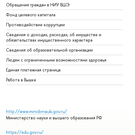
Обращения граждан в НИУ ВШЭ
Ас
Фонд целевого капитала
До
Противодействие коррупции
Це
Сведения о доходах, расходах, об имуществе и
Би
обязательствах имущественного характера
Об
Сведения об образовательной организации
Об
Людям с ограниченными возможностями здоровья
Единая платежная страница
Работа в Вышке
http://www.minobrnauki.gov.ru/
Министерство науки и высшего образования РФ
https://edu.gov.ru/