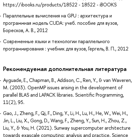
https://ibooks.ru/products/18522 - 18522 - iBOOKS
Параллельные вычисления на GPU : архитектура и
программная модель CUDA: учеб. пособие для вузов,
Боресков, А. В., 2012
Современные языки и технологии параллельного
программирования : учебник для вузов, Гергель, В. П., 2012
Рекомендуемая дополнительная литература
Ayguade, E., Chapman, B., Addison, C., Ren, Y., & van Waveren,
M. (2003). OpenMP issues arising in the development of
parallel BLAS and LAPACK libraries. Scientific Programming,
11(2), 95.
Gao, J., Zheng, F., Qi, F., Ding, Y., Li, H., Lu, H., He, W., Wei, H.,
Jin, L., Liu, X., Gong, D., Wang, F., Zheng, Y., Sun, H., Zhou, Z.,
Liu, Y., & You, H. (2021). Sunway supercomputer architecture
towards exascale computing: analysis and practice. Science