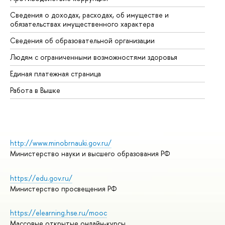
Сведения о доходах, расходах, об имуществе и
Би
обязательствах имущественного характера
Об
Сведения об образовательной организации
Об
Людям с ограниченными возможностями здоровья
Единая платежная страница
Работа в Вышке
http://www.minobrnauki.gov.ru/
Министерство науки и высшего образования РФ
https://edu.gov.ru/
Министерство просвещения РФ
https://elearning.hse.ru/mooc
Массовые открытые онлайн-курсы