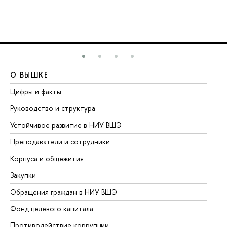
О ВЫШКЕ
О
Цифры и факты
Ли
Руководство и структура
До
Устойчивое развитие в НИУ ВШЭ
Ол
Преподаватели и сотрудники
Пр
Корпуса и общежития
Вы
Закупки
Пр
Обращения граждан в НИУ ВШЭ
Ас
Фонд целевого капитала
До
Противодействие коррупции
Це