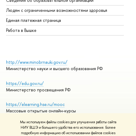
Сведения об образовательной организации
Об
Людям с ограниченными возможностями здоровья
Единая платежная страница
Работа в Вышке
http://www.minobrnauki.gov.ru/
Министерство науки и высшего образования РФ
https://edu.gov.ru/
Министерство просвещения РФ
https://elearning.hse.ru/mooc
Массовые открытые онлайн-курсы
Мы используем файлы cookies для улучшения работы сайта
НИУ ВШЭ и большего удобства его использования. Более
подробную информацию об использовании файлов cookies
© НИУ ВШЭ 1993–2026
Адреса и контакты