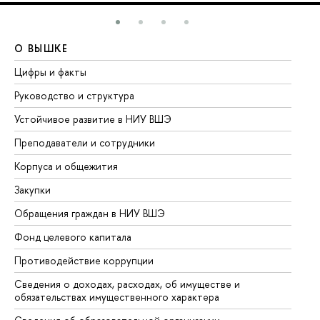
О ВЫШКЕ
О
Цифры и факты
Ли
Руководство и структура
До
Устойчивое развитие в НИУ ВШЭ
Ол
Преподаватели и сотрудники
Пр
Корпуса и общежития
Вы
Закупки
Пр
Обращения граждан в НИУ ВШЭ
Ас
Фонд целевого капитала
До
Противодействие коррупции
Це
Сведения о доходах, расходах, об имуществе и
Би
обязательствах имущественного характера
Об