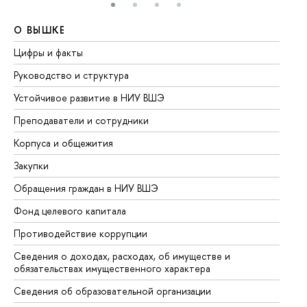
О ВЫШКЕ
О
Цифры и факты
Ли
Руководство и структура
До
Устойчивое развитие в НИУ ВШЭ
Ол
Преподаватели и сотрудники
Пр
Корпуса и общежития
Вы
Закупки
Пр
Обращения граждан в НИУ ВШЭ
Ас
Фонд целевого капитала
До
Противодействие коррупции
Це
Сведения о доходах, расходах, об имуществе и
Би
обязательствах имущественного характера
Об
Сведения об образовательной организации
Об