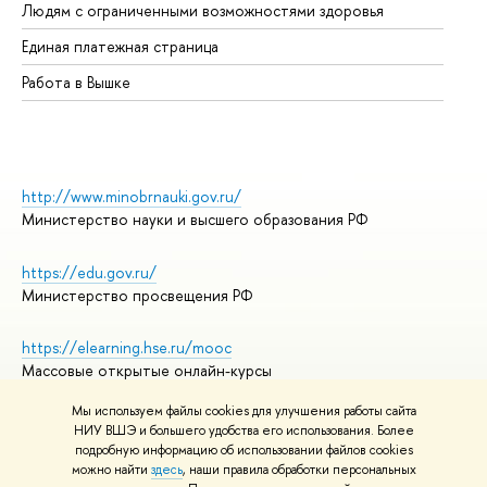
Людям с ограниченными возможностями здоровья
Единая платежная страница
Работа в Вышке
http://www.minobrnauki.gov.ru/
Министерство науки и высшего образования РФ
https://edu.gov.ru/
Министерство просвещения РФ
https://elearning.hse.ru/mooc
Массовые открытые онлайн-курсы
Мы используем файлы cookies для улучшения работы сайта
НИУ ВШЭ и большего удобства его использования. Более
подробную информацию об использовании файлов cookies
© НИУ ВШЭ 1993–2026
Адреса и контакты
можно найти
здесь
, наши правила обработки персональных
Условия использования материалов