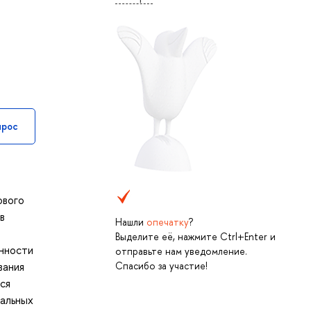
прос
ового
в
Нашли
опечатку
?
Выделите её, нажмите Ctrl+Enter и
енности
отправьте нам уведомление.
Спасибо за участие!
вания
ся
еальных