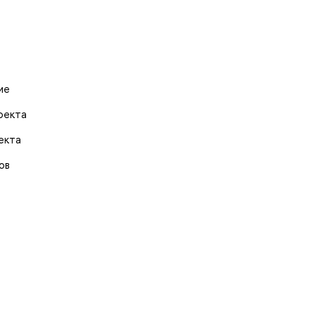
ие
оекта
екта
ов