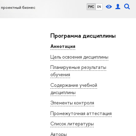
 проектный бизнес
РУС
EN
Программа дисциплины
Аннотация
Цель освоения дисциплины
Планируемые результаты
обучения
Содержание учебной
дисциплины
Элементы контроля
Промежуточная аттестация
Список литературы
Авторы