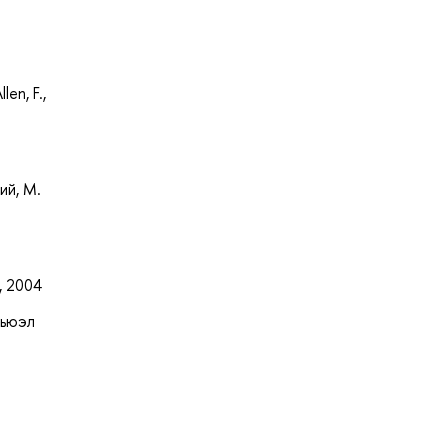
len, F.,
ий, М.
, 2004
Ньюэл