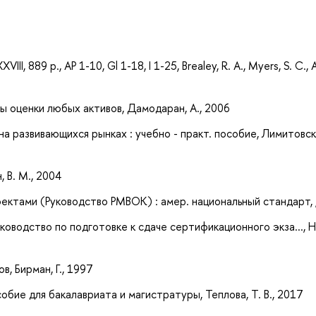
а
III, 889 p., AP 1-10, Gl 1-18, I 1-25, Brealey, R. A., Myers, S. C., Al
 оценки любых активов, Дамодаран, А., 2006
 развивающихся рынках : учебно - практ. пособие, Лимитовск
 В. М., 2004
ектами (Руководство PMBOK) : амер. национальный стандарт, 
оводство по подготовке к сдаче сертификационного экза..., 
, Бирман, Г., 1997
бие для бакалавриата и магистратуры, Теплова, Т. В., 2017