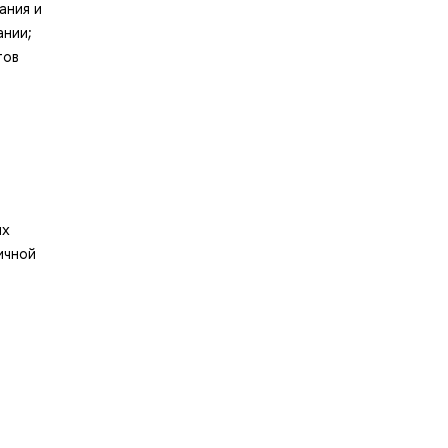
ания и
ании;
тов
ых
ичной