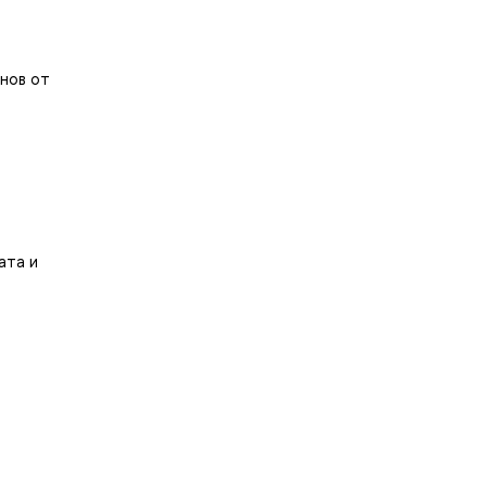
нов от
ата и