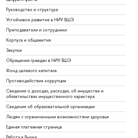
Руководство и структура
До
Устойчивое развитие в НИУ ВШЭ
Ол
Преподаватели и сотрудники
Пр
Корпуса и общежития
Вы
Закупки
Пр
Обращения граждан в НИУ ВШЭ
Ас
Фонд целевого капитала
До
Противодействие коррупции
Це
Сведения о доходах, расходах, об имуществе и
Би
обязательствах имущественного характера
Об
Сведения об образовательной организации
Об
Людям с ограниченными возможностями здоровья
Единая платежная страница
Работа в Вышке