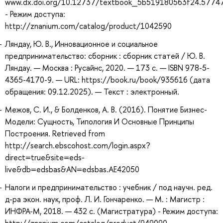
www.dx.doi.org/10.12737/textbook_5b519180563f24.5774
- Режим доступа:
http://znanium.com/catalog/product/1042590
Ляндау, Ю. В., Инновационное и социальное
предпринимательство: сборник : сборник статей / Ю. В.
Ляндау. — Москва : Русайнс, 2020. — 173 с. — ISBN 978-5-
4365-4170-9. — URL: https://book.ru/book/935616 (дата
обращения: 09.12.2025). — Текст : электронный.
Межов, С. И., & Болденков, А. В. (2016). Понятие Бизнес-
Модели: Сущность, Типология И Основные Принципы
Построения. Retrieved from
http://search.ebscohost.com/login.aspx?
direct=true&site=eds-
live&db=edsbas&AN=edsbas.AE42050
Налоги и предпринимательство : учебник / под научн. ред.
д-ра экон. наук, проф. Л. И. Гончаренко. — М. : Магистр :
ИНФРА-М, 2018. — 432 с. (Магистратура) - Режим доступа:
http://znanium.com/catalog/product/949090