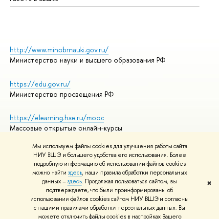
http://www.minobrnauki.gov.ru/
Министерство науки и высшего образования РФ
https://edu.gov.ru/
Министерство просвещения РФ
https://elearning.hse.ru/mooc
Массовые открытые онлайн-курсы
Мы используем файлы cookies для улучшения работы сайта
НИУ ВШЭ и большего удобства его использования. Более
подробную информацию об использовании файлов cookies
© НИУ ВШЭ 1993–2026
Адреса и контакты
можно найти
здесь
, наши правила обработки персональных
Условия использования материалов
данных –
здесь
. Продолжая пользоваться сайтом, вы
✖
подтверждаете, что были проинформированы об
Политика конфиденциальности
использовании файлов cookies сайтом НИУ ВШЭ и согласны
Правила применения рекомендательных технологий в НИУ ВШЭ
с нашими правилами обработки персональных данных. Вы
Карта сайта
можете отключить файлы cookies в настройках Вашего