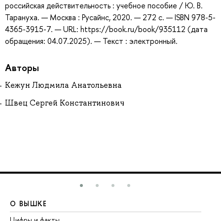
российская действительность : учебное пособие / Ю. В.
Тарануха. — Москва : Русайнс, 2020. — 272 с. — ISBN 978-5-
4365-3915-7. — URL: https://book.ru/book/935112 (дата
обращения: 04.07.2025). — Текст : электронный.
Авторы
Кежун Людмила Анатольевна
Швец Сергей Константинович
О ВЫШКЕ
О
Цифры и факты
Ли