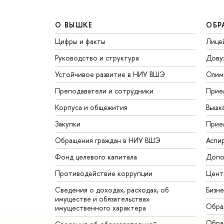
О ВЫШКЕ
ОБР
Цифры и факты
Лице
Руководство и структура
Дову
Устойчивое развитие в НИУ ВШЭ
Олим
Преподаватели и сотрудники
Прие
Корпуса и общежития
Вышк
Закупки
Прие
Обращения граждан в НИУ ВШЭ
Аспи
Фонд целевого капитала
Допо
Противодействие коррупции
Цент
Сведения о доходах, расходах, об
Бизн
имуществе и обязательствах
Обра
имущественного характера
Обрат