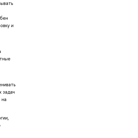
вывать
обен
овку и
а
ктные
енивать
х задач
 на
гии,
о