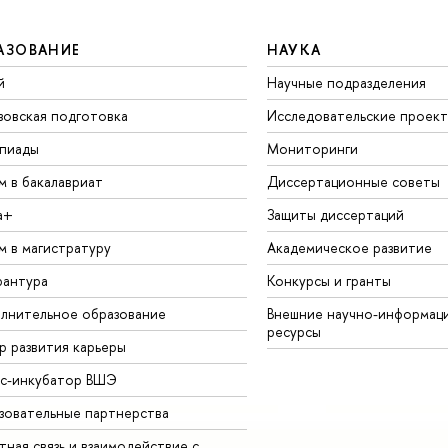
АЗОВАНИЕ
НАУКА
й
Научные подразделения
зовская подготовка
Исследовательские проек
пиады
Мониторинги
м в бакалавриат
Диссертационные советы
а+
Защиты диссертаций
м в магистратуру
Академическое развитие
рантура
Конкурсы и гранты
лнительное образование
Внешние научно-информац
ресурсы
р развития карьеры
ес-инкубатор ВШЭ
зовательные партнерства
ная связь и взаимодействие с