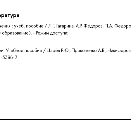
ература
ия : учеб. пособие / Л.Г. Гагарина, А.Р. Федоров, П.А. Федоро
 образование). - Режим доступа:
 Учебное пособие / Царёв Р.Ю., Прокопенко А.В., Никифоров
8-3386-7