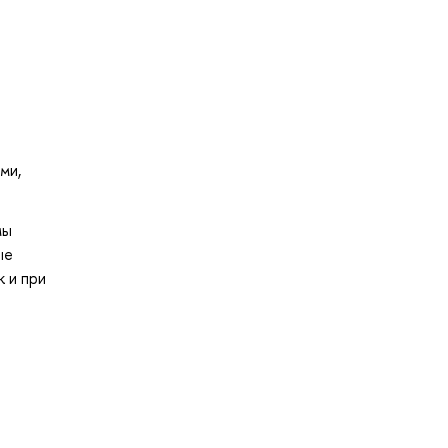
ми,
мы
ые
 и при