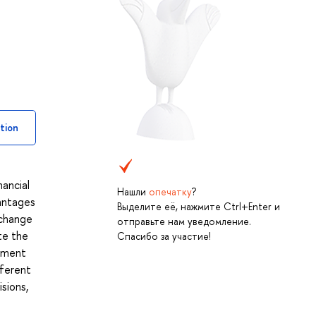
tion
nancial
Нашли
опечатку
?
vantages
Выделите её, нажмите Ctrl+Enter и
xchange
отправьте нам уведомление.
te the
Спасибо за участие!
stment
fferent
sions,