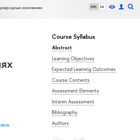
ународных компаниях
РУС
EN
Course Syllabus
Abstract
Learning Objectives
иях
Expected Learning Outcomes
Course Contents
Assessment Elements
Interim Assessment
Bibliography
Authors
овна