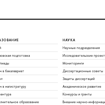
АЗОВАНИЕ
НАУКА
й
Научные подразделения
зовская подготовка
Исследовательские проек
пиады
Мониторинги
м в бакалавриат
Диссертационные советы
а+
Защиты диссертаций
м в магистратуру
Академическое развитие
рантура
Конкурсы и гранты
лнительное образование
Внешние научно-информац