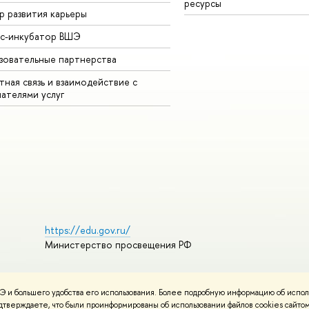
ресурсы
р развития карьеры
ес-инкубатор ВШЭ
зовательные партнерства
ная связь и взаимодействие с
чателями услуг
https://edu.gov.ru/
Министерство просвещения РФ
 и большего удобства его использования. Более подробную информацию об испол
пользования материалов
Политика конфиденциальности
подтверждаете, что были проинформированы об использовании файлов cookies сай