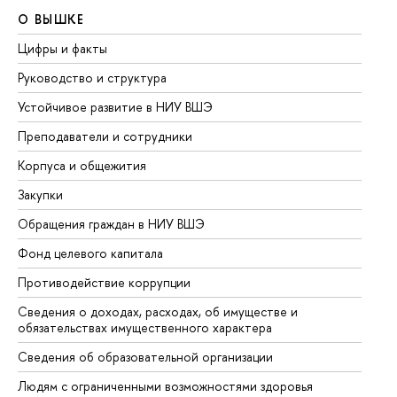
О ВЫШКЕ
О
Цифры и факты
Ли
Руководство и структура
До
Устойчивое развитие в НИУ ВШЭ
Ол
Преподаватели и сотрудники
Пр
Корпуса и общежития
Вы
Закупки
Пр
Обращения граждан в НИУ ВШЭ
Ас
Фонд целевого капитала
До
Противодействие коррупции
Це
Сведения о доходах, расходах, об имуществе и
Би
обязательствах имущественного характера
Об
Сведения об образовательной организации
Об
Людям с ограниченными возможностями здоровья