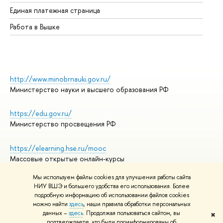
Единая платежная страница
Работа в Вышке
http://www.minobrnauki.gov.ru/
Министерство науки и высшего образования РФ
https://edu.gov.ru/
Министерство просвещения РФ
https://elearning.hse.ru/mooc
Массовые открытые онлайн-курсы
Мы используем файлы cookies для улучшения работы сайта
НИУ ВШЭ и большего удобства его использования. Более
подробную информацию об использовании файлов cookies
© НИУ ВШЭ 1993–2026
Адреса и контакты
можно найти
здесь
, наши правила обработки персональных
Условия использования материалов
данных –
здесь
. Продолжая пользоваться сайтом, вы
✖
подтверждаете, что были проинформированы об
Политика конфиденциальности