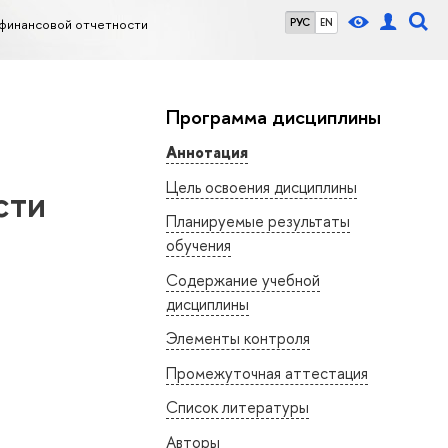
финансовой отчетности
РУС
EN
Программа дисциплины
Аннотация
Цель освоения дисциплины
сти
Планируемые результаты
обучения
Содержание учебной
дисциплины
Элементы контроля
Промежуточная аттестация
Список литературы
Авторы