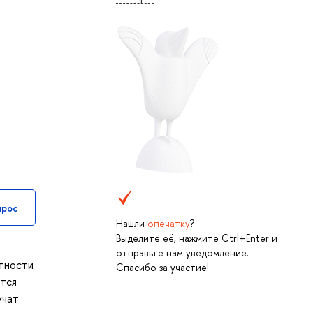
прос
Нашли
опечатку
?
Выделите её, нажмите Ctrl+Enter и
отправьте нам уведомление.
етности
Спасибо за участие!
атся
учат