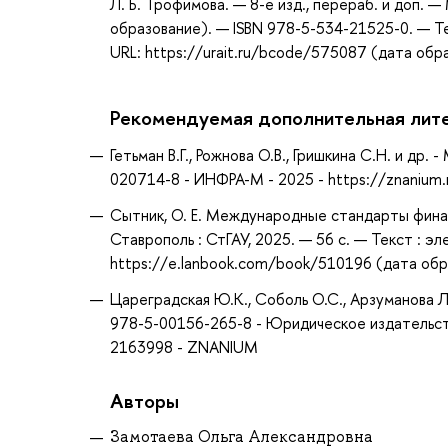
Л. Б. Трофимова. — 8-е изд., перераб. и доп. 
образование). — ISBN 978-5-534-21525-0. — Т
URL: https://urait.ru/bcode/575087 (дата обр
Рекомендуемая дополнительная лит
Гетьман В.Г., Рожнова О.В., Гришкина С.Н. и д
020714-8 - ИНФРА-М - 2025 - https://znanium
Сытник, О. Е. Международные стандарты финанс
Ставрополь : СтГАУ, 2025. — 56 с. — Текст : э
https://e.lanbook.com/book/510196 (дата обра
Цареградская Ю.К., Соболь О.С., Арзуманова 
978-5-00156-265-8 - Юридическое издательств
2163998 - ZNANIUM
Авторы
Замотаева Ольга Александровна