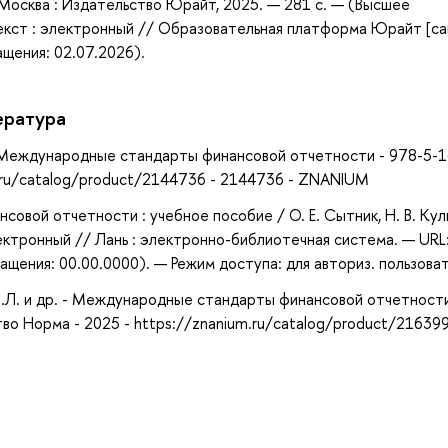
— Москва : Издательство Юрайт, 2025. — 281 с. — (Высшее
екст : электронный // Образовательная платформа Юрайт [са
ащения: 02.07.2026).
ература
р. - Международные стандарты финансовой отчетности - 978-5-1
.ru/catalog/product/2144736 - 2144736 - ZNANIUM
овой отчетности : учебное пособие / О. Е. Сытник, Н. В. Кул
лектронный // Лань : электронно-библиотечная система. — URL
щения: 00.00.0000). — Режим доступа: для авториз. пользова
Л.Л. и др. - Международные стандарты финансовой отчетности
о Норма - 2025 - https://znanium.ru/catalog/product/216399