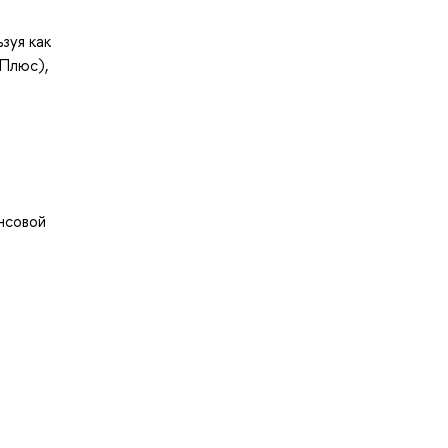
зуя как
 Плюс),
нсовой