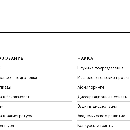
АЗОВАНИЕ
НАУКА
й
Научные подразделения
зовская подготовка
Исследовательские проек
пиады
Мониторинги
м в бакалавриат
Диссертационные советы
а+
Защиты диссертаций
м в магистратуру
Академическое развитие
рантура
Конкурсы и гранты