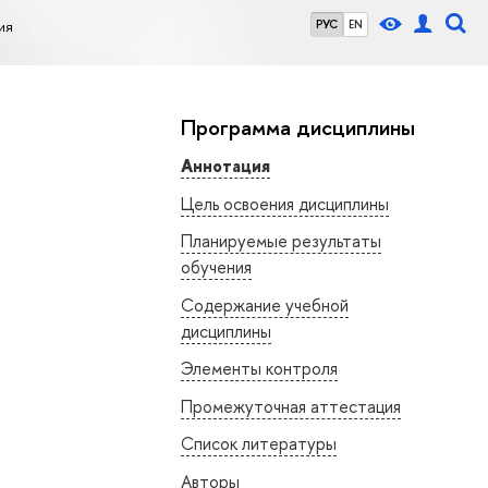
ия
РУС
EN
Программа дисциплины
Аннотация
Цель освоения дисциплины
Планируемые результаты
обучения
Содержание учебной
дисциплины
Элементы контроля
Промежуточная аттестация
Список литературы
Авторы