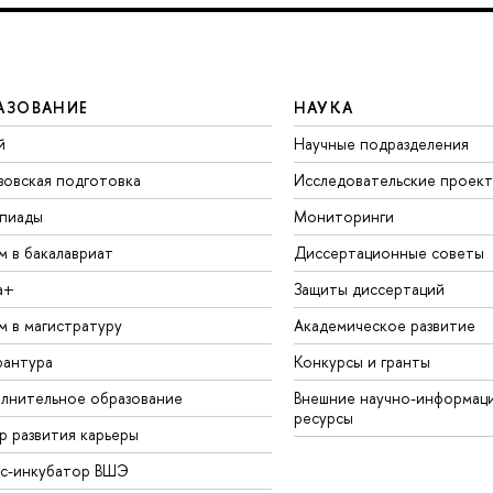
АЗОВАНИЕ
НАУКА
й
Научные подразделения
зовская подготовка
Исследовательские проек
пиады
Мониторинги
м в бакалавриат
Диссертационные советы
а+
Защиты диссертаций
м в магистратуру
Академическое развитие
рантура
Конкурсы и гранты
лнительное образование
Внешние научно-информац
ресурсы
р развития карьеры
ес-инкубатор ВШЭ