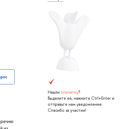
прос
Нашли
опечатку
?
Выделите её, нажмите Ctrl+Enter и
отправьте нам уведомление.
Спасибо за участие!
еречню
й из