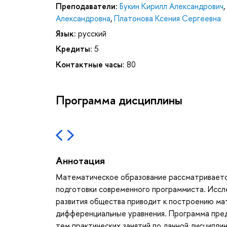
Преподаватели:
Букин Кирилл Александрович
,
Александровна
,
Платонова Ксения Сергеевна
Язык:
русский
Кредиты:
5
Контактные часы:
80
Программа дисциплины
Аннотация
Математическое образование рассматриваетс
подготовки современного программиста. Иссл
развития общества приводит к построению мат
дифференциальные уравнения. Программа пред
тем практических занятий по данной дисципли