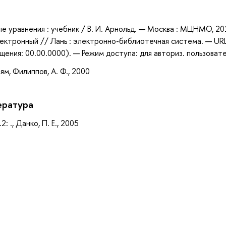
а
е уравнения : учебник / В. И. Арнольд. — Москва : МЦНМО, 20
лектронный // Лань : электронно-библиотечная система. — URL
ения: 00.00.0000). — Режим доступа: для авториз. пользоват
м, Филиппов, А. Ф., 2000
ература
 ., Данко, П. Е., 2005