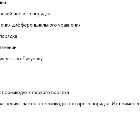
ний
ений первого порядка
шения дифференциального уравнения
порядка
авнений
ивость по Ляпунову
ых производных первого порядка
внения в частных производных второго порядка. Их применен