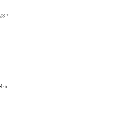
28 *
 4-е