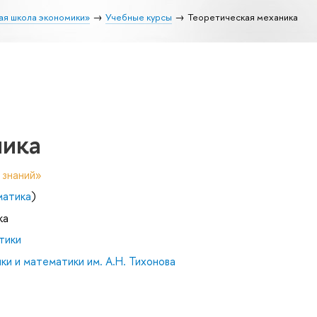
ая школа экономики»
Учебные курсы
Теоретическая механика
ника
 знаний»
матика
)
ка
тики
и и математики им. А.Н. Тихонова