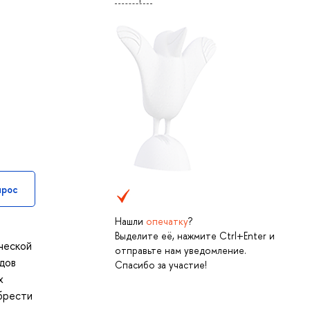
прос
Нашли
опечатку
?
Выделите её, нажмите Ctrl+Enter и
ческой
отправьте нам уведомление.
дов
Спасибо за участие!
х
обрести