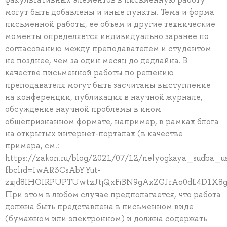
могут быть добавлены и иные пункты. Тема и форма
письменной работы, ее объем и другие технические
моменты определяется индивидуально заранее по
согласованию между преподавателем и студентом
не позднее, чем за один месяц до дедлайна. В
качестве письменной работы по решению
преподавателя могут быть засчитаны выступление
на конференции, публикация в научной журнале,
обсуждение научной проблемы в ином
общепризнанном формате, например, в рамках блога
на открытых интернет-порталах (в качестве
примера, см.:
https://zakon.ru/blog/2021/07/12/nelyogkaya_sudba_u
fbclid=IwAR3CsAbYYut-
zxjd8IHOIRPUPTUwtzJtjQxFiBN9gAxZGJrAo0dL4D1X8g
При этом в любом случае предполагается, что работа
должна быть представлена в письменном виде
(бумажном или электронном) и должна содержать