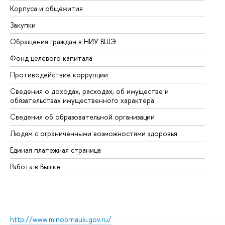
Корпуса и общежития
Вы
Закупки
Пр
Обращения граждан в НИУ ВШЭ
Ас
Фонд целевого капитала
До
Противодействие коррупции
Це
Сведения о доходах, расходах, об имуществе и
Би
обязательствах имущественного характера
Об
Сведения об образовательной организации
Об
Людям с ограниченными возможностями здоровья
Единая платежная страница
Работа в Вышке
http://www.minobrnauki.gov.ru/