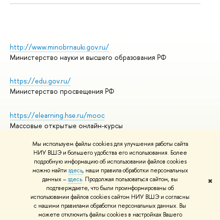
http://www.minobrnauki.gov.ru/
Министерство науки и высшего образования РФ
https://edu.gov.ru/
Министерство просвещения РФ
https://elearning.hse.ru/mooc
Массовые открытые онлайн-курсы
Мы используем файлы cookies для улучшения работы сайта
НИУ ВШЭ и большего удобства его использования. Более
подробную информацию об использовании файлов cookies
© НИУ ВШЭ 1993–2026
Адреса и контакты
можно найти
здесь
, наши правила обработки персональных
Условия использования материалов
данных –
здесь
. Продолжая пользоваться сайтом, вы
✖
подтверждаете, что были проинформированы об
Политика конфиденциальности
использовании файлов cookies сайтом НИУ ВШЭ и согласны
Правила применения рекомендательных технологий в НИУ ВШЭ
с нашими правилами обработки персональных данных. Вы
Карта сайта
можете отключить файлы cookies в настройках Вашего