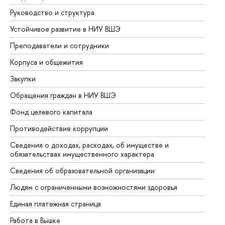
Руководство и структура
До
Устойчивое развитие в НИУ ВШЭ
Ол
Преподаватели и сотрудники
Пр
Корпуса и общежития
Вы
Закупки
Пр
Обращения граждан в НИУ ВШЭ
Ас
Фонд целевого капитала
До
Противодействие коррупции
Це
Сведения о доходах, расходах, об имуществе и
Би
обязательствах имущественного характера
Об
Сведения об образовательной организации
Об
Людям с ограниченными возможностями здоровья
Единая платежная страница
Работа в Вышке