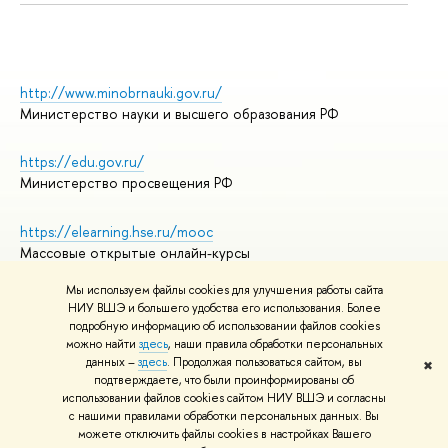
http://www.minobrnauki.gov.ru/
Министерство науки и высшего образования РФ
https://edu.gov.ru/
Министерство просвещения РФ
https://elearning.hse.ru/mooc
Массовые открытые онлайн-курсы
Мы используем файлы cookies для улучшения работы сайта
НИУ ВШЭ и большего удобства его использования. Более
подробную информацию об использовании файлов cookies
© НИУ ВШЭ 1993–2026
Адреса и контакты
можно найти
здесь
, наши правила обработки персональных
Условия использования материалов
данных –
здесь
. Продолжая пользоваться сайтом, вы
✖
подтверждаете, что были проинформированы об
Политика конфиденциальности
использовании файлов cookies сайтом НИУ ВШЭ и согласны
Правила применения рекомендательных технологий в НИУ ВШЭ
с нашими правилами обработки персональных данных. Вы
Карта сайта
можете отключить файлы cookies в настройках Вашего