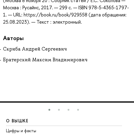
(Москва 8 ноября 20 : Сборник статей / Е.С. Соколова —
Москва : Русайнс, 2017. — 299 с. — ISBN 978-5-4365-1797-
1. — URL: https://book.ru/book/929558 (дата обращения:
25.08.2023). — Текст : электронный.
Авторы
Скриба Андрей Сергеевич
Братерский Максим Владимирович
О ВЫШКЕ
О
Цифры и факты
Ли