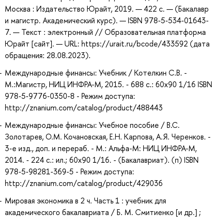
Москва : Издательство Юрайт, 2019. — 422 с. — (Бакалавр
и магистр. Академический курс). — ISBN 978-5-534-01643-
7. — Текст : электронный // Образовательная платформа
Юрайт [сайт]. — URL: https://urait.ru/bcode/433592 (дата
обращения: 28.08.2023).
Международные финансы: Учебник / Котелкин С.В. -
М.:Магистр, НИЦ ИНФРА-М, 2015. - 688 с.: 60x90 1/16 ISBN
978-5-9776-0350-8 - Режим доступа:
http://znanium.com/catalog/product/488443
Международные финансы: Учебное пособие / В.С.
Золотарев, О.М. Кочановская, Е.Н. Карпова, А.Я. Черенков. -
3-e изд., доп. и перераб. - М.: Альфа-М: НИЦ ИНФРА-М,
2014. - 224 с.: ил.; 60x90 1/16. - (Бакалавриат). (п) ISBN
978-5-98281-369-5 - Режим доступа:
http://znanium.com/catalog/product/429036
Мировая экономика в 2 ч. Часть 1 : учебник для
академического бакалавриата / Б. М. Смитиенко [и др.] ;