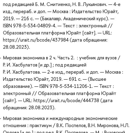
под редакцией Б. М. Смитиенко, Н. В. Лукьянович. — 4-е
изд., перераб. и доп. — Москва : Издательство Юрайт,
2019. — 216 с. — (Бакалавр. Академический курс). —
ISBN 978-5-534-04809-4. — Текст : электронный //
Образовательная платформа Юрайт [сайт]. — URL:
https://urait.ru/bcode/437984 (дата обращения:
28.08.2023).
Мировая экономика в 2 ч. Часть 2. : учебник для вузов /
Р. И. Хасбулатов [и др.] ; под редакцией
Р. И. Хасбулатова. — 2-е изд., перераб. и доп. — Москва :
Издательство Юрайт, 2019. — 691 с. — (Высшее
образование). — ISBN 978-5-534-11206-1. — Текст :
электронный // Образовательная платформа Юрайт
[сайт]. — URL: https://urait.ru/bcode/444738 (дата
обращения: 28.08.2023).
Мировая экономика и международные экономические
отношения : практикум / В.К. Поспелов, В.Н. Миронова, Н.Л.
Орлова [и др.] ; под ред. В.К. Поспелова. — М. : Вузовский