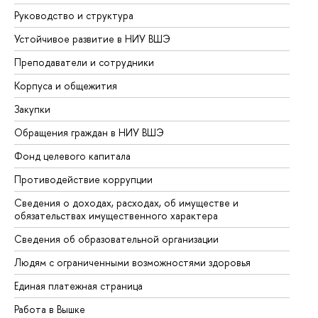
Руководство и структура
До
Устойчивое развитие в НИУ ВШЭ
Ол
Преподаватели и сотрудники
Пр
Корпуса и общежития
Вы
Закупки
Пр
Обращения граждан в НИУ ВШЭ
Ас
Фонд целевого капитала
До
Противодействие коррупции
Це
Сведения о доходах, расходах, об имуществе и
Би
обязательствах имущественного характера
Об
Сведения об образовательной организации
Об
Людям с ограниченными возможностями здоровья
Единая платежная страница
Работа в Вышке