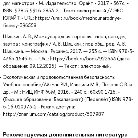
для магистров - М.:Издательство Юрайт - 2017 - 567с. -
ISBN: 978-5-9916-2853-2 - Текст электронный // ЭБС
ЮРАЙТ - URL: https://urait.ru/book/mezhdunarodnye-
finansy-396558
Шишкин, А. В., Международная торговля: вчера, сегодня,
завтра : монография / А. В. Шишкин, ; под общ. ред. А. В.
Шишкина. — Москва : Русайнс, 2017. — 233 с. — ISBN 978-5-
4365-1546-5. — URL: https://book.ru/book/922533 (дата
обращения: 09.12.2025). — Текст : электронный.
Экологическая и продовольственная безопасность:
Учебное пособие/Айзман Р.И., Иашвили М.В., Петров С.В. и
др. - М.: НИЦ ИНФРА-М, 2016. - 240 с.: 60x90 1/16. -
(Высшее образование: Бакалавриат) (Переплёт) ISBN 978-
5-16-010973-2 - Режим доступа:
http://znanium.com/catalog/product/507987
Рекомендуемая дополнительная литература