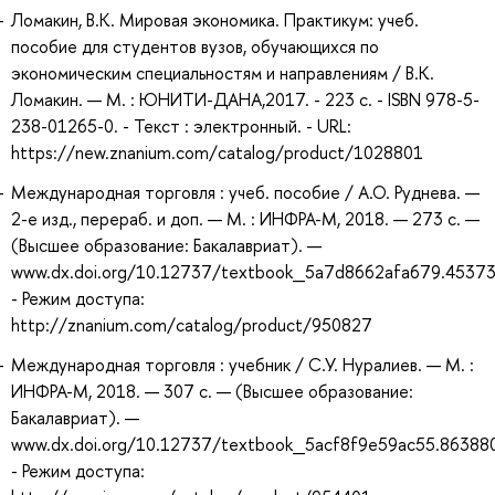
Ломакин, В.К. Мировая экономика. Практикум: учеб.
пособие для студентов вузов, обучающихся по
экономическим специальностям и направлениям / В.К.
Ломакин. — М. : ЮНИТИ-ДАНА,2017. - 223 с. - ISBN 978-5-
238-01265-0. - Текст : электронный. - URL:
https://new.znanium.com/catalog/product/1028801
Международная торговля : учеб. пособие / А.О. Руднева. —
2-е изд., перераб. и доп. — М. : ИНФРА-М, 2018. — 273 с. —
(Высшее образование: Бакалавриат). —
www.dx.doi.org/10.12737/textbook_5a7d8662afa679.45373
- Режим доступа:
http://znanium.com/catalog/product/950827
Международная торговля : учебник / С.У. Нуралиев. — М. :
ИНФРА-М, 2018. — 307 с. — (Высшее образование:
Бакалавриат). —
www.dx.doi.org/10.12737/textbook_5acf8f9e59ac55.86388
- Режим доступа: