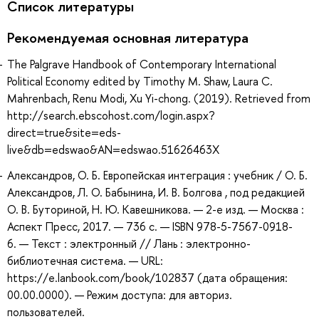
Список литературы
Рекомендуемая основная литература
The Palgrave Handbook of Contemporary International
Political Economy edited by Timothy M. Shaw, Laura C.
Mahrenbach, Renu Modi, Xu Yi-chong. (2019). Retrieved from
http://search.ebscohost.com/login.aspx?
direct=true&site=eds-
live&db=edswao&AN=edswao.51626463X
Александров, О. Б. Европейская интеграция : учебник / О. Б.
Александров, Л. О. Бабынина, И. В. Болгова , под редакцией
О. В. Буториной, Н. Ю. Кавешникова. — 2-е изд. — Москва :
Аспект Пресс, 2017. — 736 с. — ISBN 978-5-7567-0918-
6. — Текст : электронный // Лань : электронно-
библиотечная система. — URL:
https://e.lanbook.com/book/102837 (дата обращения:
00.00.0000). — Режим доступа: для авториз.
пользователей.