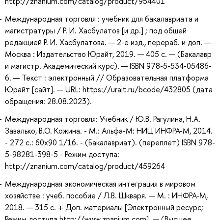
http://znanium.com/catalog/product/954401
Международная торговля : учебник для бакалавриата и
магистратуры / Р. И. Хасбулатов [и др.] ; под общей
редакцией Р. И. Хасбулатова. — 2-е изд., перераб. и доп. —
Москва : Издательство Юрайт, 2019. — 405 с. — (Бакалавр
и магистр. Академический курс). — ISBN 978-5-534-05486-
6. — Текст : электронный // Образовательная платформа
Юрайт [сайт]. — URL: https://urait.ru/bcode/432805 (дата
обращения: 28.08.2023).
Международная торговля: Учебник / Ю.В. Рагулина, Н.А.
Завалько, В.О. Кожина. - М.: Альфа-М: НИЦ ИНФРА-М, 2014.
- 272 с.: 60x90 1/16. - (Бакалавриат). (переплет) ISBN 978-
5-98281-398-5 - Режим доступа:
http://znanium.com/catalog/product/459264
Международная экономическая интеграция в мировом
хозяйстве : учеб. пособие / Л.В. Шкваря. — М. : ИНФРА-М,
2018. — 315 с. + Доп. материалы [Электронный ресурс;
Режим доступа http://www.znanium.com]. — (Высшее