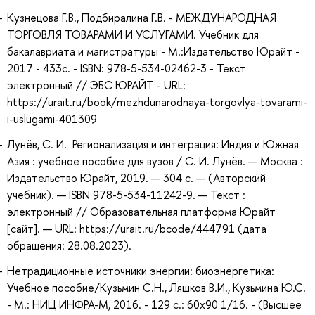
Кузнецова Г.В., Подбиралина Г.В. - МЕЖДУНАРОДНАЯ
ТОРГОВЛЯ ТОВАРАМИ И УСЛУГАМИ. Учебник для
бакалавриата и магистратуры - М.:Издательство Юрайт -
2017 - 433с. - ISBN: 978-5-534-02462-3 - Текст
электронный // ЭБС ЮРАЙТ - URL:
https://urait.ru/book/mezhdunarodnaya-torgovlya-tovarami-
i-uslugami-401309
Лунёв, С. И. Регионализация и интеграция: Индия и Южная
Азия : учебное пособие для вузов / С. И. Лунёв. — Москва :
Издательство Юрайт, 2019. — 304 с. — (Авторский
учебник). — ISBN 978-5-534-11242-9. — Текст :
электронный // Образовательная платформа Юрайт
[сайт]. — URL: https://urait.ru/bcode/444791 (дата
обращения: 28.08.2023).
Нетрадиционные источники энергии: биоэнергетика:
Учебное пособие/Кузьмин С.Н., Ляшков В.И., Кузьмина Ю.С.
- М.: НИЦ ИНФРА-М, 2016. - 129 с.: 60x90 1/16. - (Высшее