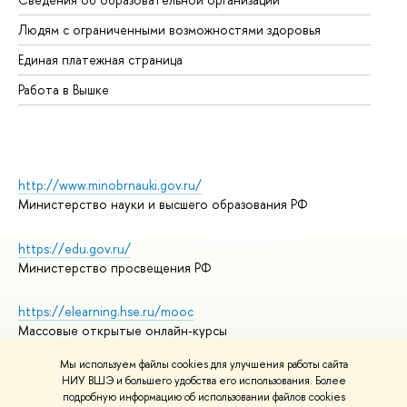
Об
Людям с ограниченными возможностями здоровья
Единая платежная страница
Работа в Вышке
http://www.minobrnauki.gov.ru/
Министерство науки и высшего образования РФ
https://edu.gov.ru/
Министерство просвещения РФ
https://elearning.hse.ru/mooc
Массовые открытые онлайн-курсы
Мы используем файлы cookies для улучшения работы сайта
НИУ ВШЭ и большего удобства его использования. Более
подробную информацию об использовании файлов cookies
© НИУ ВШЭ 1993–2026
Адреса и контакты