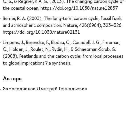
C. S., & Regnier, P. A. G. (2013). The changing carbon cycle of
the coastal ocean. https://doi.org/10.1038/nature12857
Berner, R. A. (2003). The long-term carbon cycle, fossil fuels
and atmospheric composition. Nature, 426(6964), 323–326.
https://doi.org/10.1038/nature02131
Limpens, J., Berendse, F., Blodau, C., Canadell, J. G., Freeman,
C., Holden, J., Roulet, N., Rydin, H., & Schaepman-Strub, G.
(2008). Peatlands and the carbon cycle: from local processes
to global implications ? a synthesis.
Авторы
Замолодчиков Дмитрий Геннадьевич