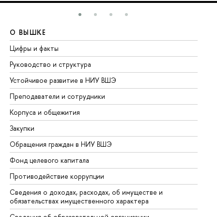
О ВЫШКЕ
О
Цифры и факты
Ли
Руководство и структура
До
Устойчивое развитие в НИУ ВШЭ
Ол
Преподаватели и сотрудники
Пр
Корпуса и общежития
Вы
Закупки
Пр
Обращения граждан в НИУ ВШЭ
Ас
Фонд целевого капитала
До
Противодействие коррупции
Це
Сведения о доходах, расходах, об имуществе и
Би
обязательствах имущественного характера
Об
Сведения об образовательной организации