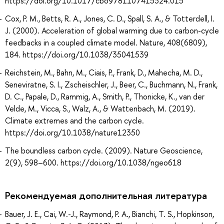
https://doi.org/10.1017/cbo9781107415324.015
Cox, P. M., Betts, R. A., Jones, C. D., Spall, S. A., & Totterdell, I.
J. (2000). Acceleration of global warming due to carbon-cycle
feedbacks in a coupled climate model. Nature, 408(6809),
184. https://doi.org/10.1038/35041539
Reichstein, M., Bahn, M., Ciais, P., Frank, D., Mahecha, M. D.,
Seneviratne, S. I., Zscheischler, J., Beer, C., Buchmann, N., Frank,
D. C., Papale, D., Rammig, A., Smith, P., Thonicke, K., van der
Velde, M., Vicca, S., Walz, A., & Wattenbach, M. (2019).
Climate extremes and the carbon cycle.
https://doi.org/10.1038/nature12350
The boundless carbon cycle. (2009). Nature Geoscience,
2(9), 598–600. https://doi.org/10.1038/ngeo618
Рекомендуемая дополнительная литература
Bauer, J. E., Cai, W.-J., Raymond, P. A., Bianchi, T. S., Hopkinson,