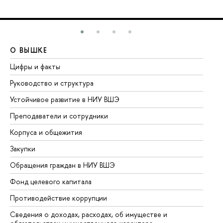
О ВЫШКЕ
О
Цифры и факты
Ли
Руководство и структура
До
Устойчивое развитие в НИУ ВШЭ
Ол
Преподаватели и сотрудники
Пр
Корпуса и общежития
Вы
Закупки
Пр
Обращения граждан в НИУ ВШЭ
Ас
Фонд целевого капитала
До
Противодействие коррупции
Це
Сведения о доходах, расходах, об имуществе и
Би