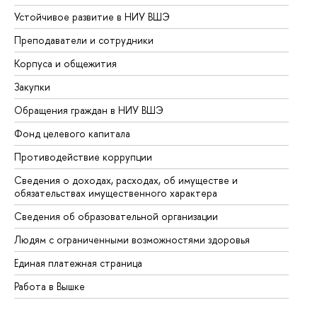
Устойчивое развитие в НИУ ВШЭ
Ол
Преподаватели и сотрудники
Пр
Корпуса и общежития
Вы
Закупки
Пр
Обращения граждан в НИУ ВШЭ
Ас
Фонд целевого капитала
До
Противодействие коррупции
Це
Сведения о доходах, расходах, об имуществе и
Би
обязательствах имущественного характера
Об
Сведения об образовательной организации
Об
Людям с ограниченными возможностями здоровья
Единая платежная страница
Работа в Вышке