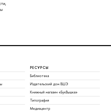
сти,
лы
РЕСУРСЫ
Библиотека
ты
Издательский дом ВШЭ
Книжный магазин «БукВышка»
Типография
Медиацентр