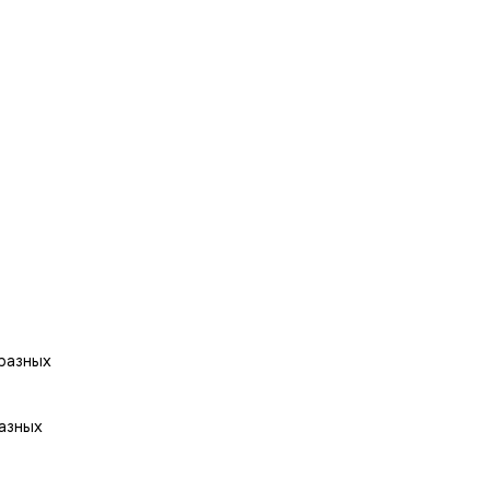
разных
азных