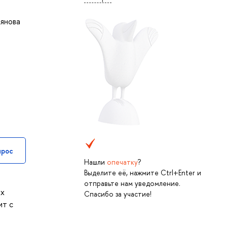
янова
прос
Нашли
опечатку
?
Выделите её, нажмите Ctrl+Enter и
отправьте нам уведомление.
ех
Спасибо за участие!
ит с