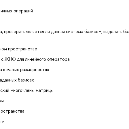
ричных операций
, проверять является ли данная система базисом, выделять ба
нном пространстве
й с ЖНФ для линейного оператора
а в малых размерностях
заданных базисах
еский многочлены матрицы
ры
ространства
сти