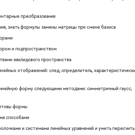
ентарные преобразования
ия, знать формулы замены матрицы при смене базиса
торами
тором и подпространством
твами евклидового пространства
нейных отображений: след, определитель, характеристически
линейную форму следующими методами: симметричный гаусс,
митовы формы
умя способами
болочками и системами линейных уравнений и уметь пересчит