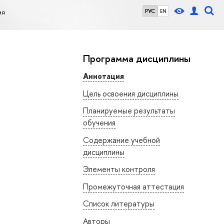
ия
РУС
EN
Программа дисциплины
Аннотация
Цель освоения дисциплины
Планируемые результаты
обучения
Содержание учебной
дисциплины
Элементы контроля
Промежуточная аттестация
Список литературы
Авторы