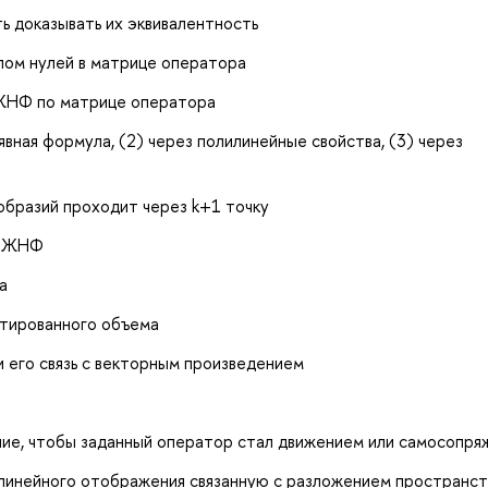
ь доказывать их эквивалентность
глом нулей в матрице оператора
 ЖНФ по матрице оператора
явная формула, (2) через полилинейные свойства, (3) через
ообразий проходит через k+1 точку
й ЖНФ
а
нтированного объема
 его связь с векторным произведением
ение, чтобы заданный оператор стал движением или самосопр
линейного отображения связанную с разложением пространст