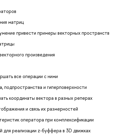
раторов
ения матриц
 умение привести примеры векторных пространств
матрицы
 векторного произведения
ршать все операции с ними
а, подпространства и гиперповерхности
вать координаты вектора в разных реперах
тображения и связь их размерностей
ктеристик оператора при комплексификации
й для реализации z-буффера в 3D движках