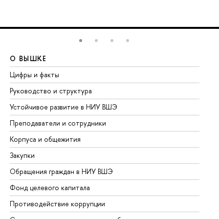
О ВЫШКЕ
О
Цифры и факты
Ли
Руководство и структура
До
Устойчивое развитие в НИУ ВШЭ
Ол
Преподаватели и сотрудники
Пр
Корпуса и общежития
Вы
Закупки
Пр
Обращения граждан в НИУ ВШЭ
Ас
Фонд целевого капитала
До
Противодействие коррупции
Це