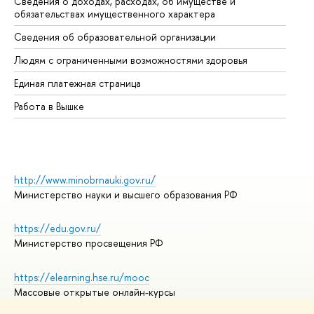
Сведения о доходах, расходах, об имуществе и
Би
обязательствах имущественного характера
Об
Сведения об образовательной организации
Об
Людям с ограниченными возможностями здоровья
Единая платежная страница
Работа в Вышке
http://www.minobrnauki.gov.ru/
Министерство науки и высшего образования РФ
https://edu.gov.ru/
Министерство просвещения РФ
https://elearning.hse.ru/mooc
Массовые открытые онлайн-курсы