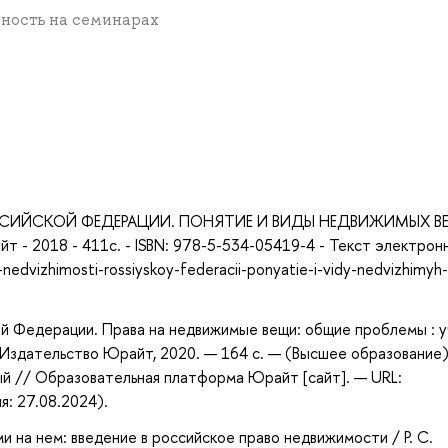
ивность на семинарах
а
ОССИЙСКОЙ ФЕДЕРАЦИИ. ПОНЯТИЕ И ВИДЫ НЕДВИЖИМЫХ В
 - 2018 - 411с. - ISBN: 978-5-534-05419-4 - Текст электрон
edvizhimosti-rossiyskoy-federacii-ponyatie-i-vidy-nedvizhimyh-
ой Федерации. Права на недвижимые вещи: общие проблемы : 
 : Издательство Юрайт, 2020. — 164 с. — (Высшее образование)
ый // Образовательная платформа Юрайт [сайт]. — URL:
я: 27.08.2024).
ми на нем: введение в российское право недвижимости / Р. С.