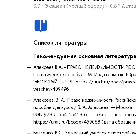
0.7 * Экзамен (устный опрос) + 0.3 * Акт
Список литературы
Рекомендуемая основная литератур
Алексеев В.А. - ПРАВО НЕДВИЖИМОСТИ Р
Практическое пособие - М.:Издательство Юрайт
ЭБС ЮРАЙТ - URL: https://urait.ru/book/pravo-n
veschey-409496
Алексеев, В. А. Право недвижимости Российск
пособие для вузов / В. А. Алексеев. — Москва
ISBN 978-5-534-13418-6. — Текст : электронн
https://urait.ru/bcode/459068 (дата обращени
Бевзенко, Р. С. Земельный участок с постройка