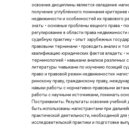
освоения дисциплины является овладение маги
получение углублённого понимания критериев 
недвижимости и особенностей их правового р
знать: • основные проблемы вещного права • 
регулирование в области права недвижимости 
судебную практику • опыт зарубежных государ
правовыми терминами • проводить анализ и то
квалификацию юридических фактов владеть: • 
терминологией • навыками анализа различных 
литературы •навыками по изучению позиций су
право и правовой режим недвижимости» магист
римскому праву, гражданскому праву, междуна
навыки работы с нормативно-правовыми актами
работы с научными источниками, понимать осн
Постреквизиты. Результаты освоения учебной
быть использованы магистрантами при дальней
практической деятельности, необходимой для 
исследовательской практики и подготовке вып