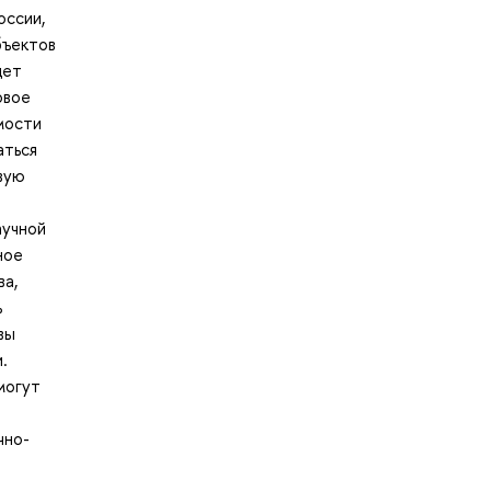
оссии,
бъектов
дет
овое
мости
аться
вую
аучной
ное
ва,
ь
вы
.
могут
чно-