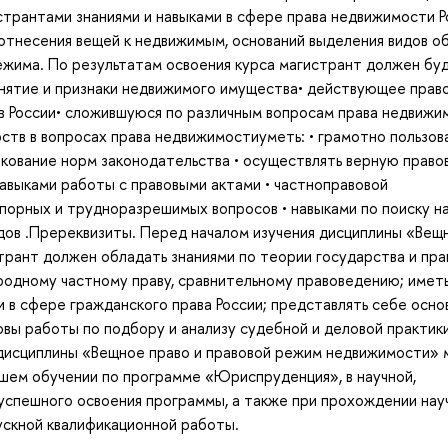
странтами знаниями и навыками в сфере права недвижимости Р
отнесения вещей к недвижимым, оснований выделения видов о
ежима. По результатам освоения курса магистрант должен бу
понятие и признаки недвижимого имущества• действующее прав
в России• сложившуюся по различным вопросам права недвижи
ств в вопросах права недвижимостиуметь: • грамотно пользов
лкование норм законодательства • осуществлять верную право
навыками работы с правовыми актами • частноправовой
спорных и трудноразрешимых вопросов • навыками по поиску н
дов .Пререквизиты. Перед началом изучения дисциплины «Вещ
рант должен обладать знаниями по теории государства и пра
родному частному праву, сравнительному правоведению; имет
 в сфере гражданского права России; представлять себе осно
овы работы по подбору и анализу судебной и деловой практики
 дисциплины «Вещное право и правовой режим недвижимости» 
шем обучении по программе «Юриспруденция», в научной,
успешного освоения программы, а также при прохождении нау
ускной квалификационной работы.