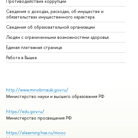
Противодействие коррупции
Це
Сведения о доходах, расходах, об имуществе и
Би
обязательствах имущественного характера
Об
Сведения об образовательной организации
Об
Людям с ограниченными возможностями здоровья
Единая платежная страница
Работа в Вышке
http://www.minobrnauki.gov.ru/
Министерство науки и высшего образования РФ
https://edu.gov.ru/
Министерство просвещения РФ
https://elearning.hse.ru/mooc