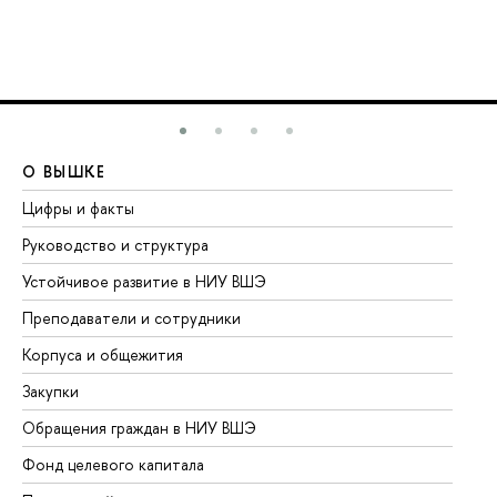
О ВЫШКЕ
О
Цифры и факты
Ли
Руководство и структура
До
Устойчивое развитие в НИУ ВШЭ
Ол
Преподаватели и сотрудники
Пр
Корпуса и общежития
Вы
Закупки
Пр
Обращения граждан в НИУ ВШЭ
Ас
Фонд целевого капитала
До