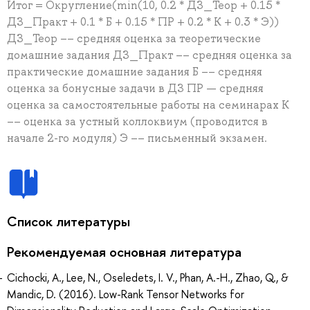
Итог = Округление(min(10, 0.2 * ДЗ_Теор + 0.15 *
ДЗ_Практ + 0.1 * Б + 0.15 * ПР + 0.2 * К + 0.3 * Э))
ДЗ_Теор –– средняя оценка за теоретические
домашние задания ДЗ_Практ –– средняя оценка за
практические домашние задания Б –– средняя
оценка за бонусные задачи в ДЗ ПР — средняя
оценка за самостоятельные работы на семинарах К
–– оценка за устный коллоквиум (проводится в
начале 2-го модуля) Э –– письменный экзамен.
Список литературы
Рекомендуемая основная литература
Cichocki, A., Lee, N., Oseledets, I. V., Phan, A.-H., Zhao, Q., &
Mandic, D. (2016). Low-Rank Tensor Networks for