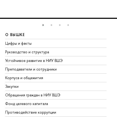
О ВЫШКЕ
О
Цифры и факты
Ли
Руководство и структура
До
Устойчивое развитие в НИУ ВШЭ
Ол
Преподаватели и сотрудники
Пр
Корпуса и общежития
Вы
Закупки
Пр
Обращения граждан в НИУ ВШЭ
Ас
Фонд целевого капитала
До
Противодействие коррупции
Це