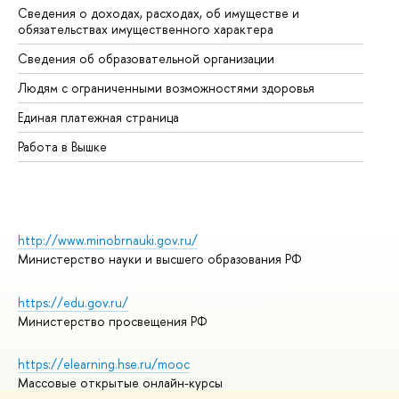
Сведения о доходах, расходах, об имуществе и
Би
обязательствах имущественного характера
Об
Сведения об образовательной организации
Об
Людям с ограниченными возможностями здоровья
Единая платежная страница
Работа в Вышке
http://www.minobrnauki.gov.ru/
Министерство науки и высшего образования РФ
https://edu.gov.ru/
Министерство просвещения РФ
https://elearning.hse.ru/mooc
Массовые открытые онлайн-курсы