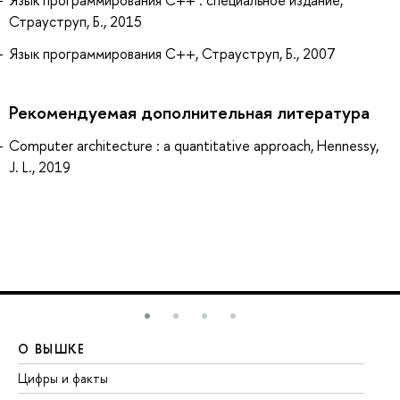
Язык программирования С++ : специальное издание,
Страуструп, Б., 2015
Язык программирования С++, Страуструп, Б., 2007
Рекомендуемая дополнительная литература
Computer architecture : a quantitative approach, Hennessy,
J. L., 2019
О ВЫШКЕ
О
Цифры и факты
Ли