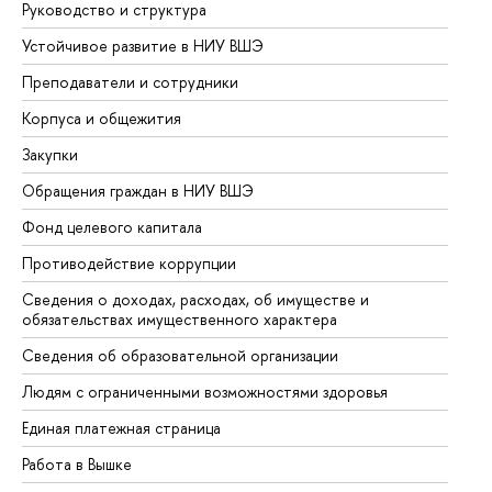
Руководство и структура
До
Устойчивое развитие в НИУ ВШЭ
Ол
Преподаватели и сотрудники
Пр
Корпуса и общежития
Вы
Закупки
Пр
Обращения граждан в НИУ ВШЭ
Ас
Фонд целевого капитала
До
Противодействие коррупции
Це
Сведения о доходах, расходах, об имуществе и
Би
обязательствах имущественного характера
Об
Сведения об образовательной организации
Об
Людям с ограниченными возможностями здоровья
Единая платежная страница
Работа в Вышке