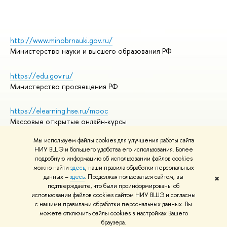
http://www.minobrnauki.gov.ru/
Министерство науки и высшего образования РФ
https://edu.gov.ru/
Министерство просвещения РФ
https://elearning.hse.ru/mooc
Массовые открытые онлайн-курсы
Мы используем файлы cookies для улучшения работы сайта
НИУ ВШЭ и большего удобства его использования. Более
подробную информацию об использовании файлов cookies
© НИУ ВШЭ 1993–2026
Адреса и контакты
можно найти
здесь
, наши правила обработки персональных
Условия использования материалов
данных –
здесь
. Продолжая пользоваться сайтом, вы
✖
подтверждаете, что были проинформированы об
Политика конфиденциальности
использовании файлов cookies сайтом НИУ ВШЭ и согласны
Правила применения рекомендательных технологий в НИУ ВШЭ
с нашими правилами обработки персональных данных. Вы
Карта сайта
можете отключить файлы cookies в настройках Вашего
браузера.