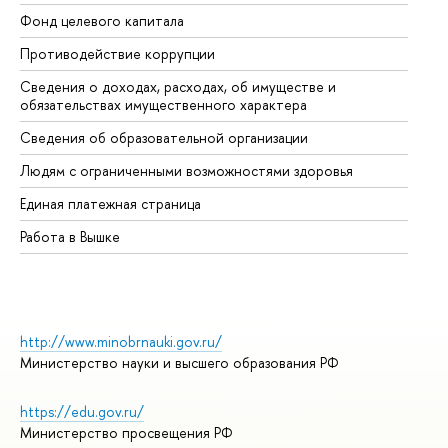
Фонд целевого капитала
До
Противодействие коррупции
Це
Сведения о доходах, расходах, об имуществе и
Би
обязательствах имущественного характера
Об
Сведения об образовательной организации
Об
Людям с ограниченными возможностями здоровья
Единая платежная страница
Работа в Вышке
http://www.minobrnauki.gov.ru/
Министерство науки и высшего образования РФ
https://edu.gov.ru/
Министерство просвещения РФ