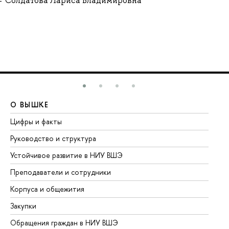
Солдатова Лариса Владимировна
О ВЫШКЕ
О
Цифры и факты
Ли
Руководство и структура
До
Устойчивое развитие в НИУ ВШЭ
Ол
Преподаватели и сотрудники
Пр
Корпуса и общежития
Вы
Закупки
Пр
Обращения граждан в НИУ ВШЭ
Ас