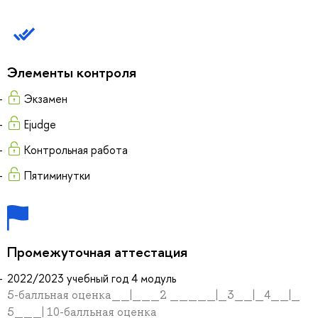
Элементы контроля
Экзамен
Ejudge
Контрольная работа
Пятиминутки
Промежуточная аттестация
2022/2023 учебный год 4 модуль
5-балльная оценка__|___2 _____|_3__|_4__|_
5___| 10-балльная оценка