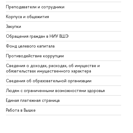
Преподаватели и сотрудники
Пр
Корпуса и общежития
Вы
Закупки
Пр
Обращения граждан в НИУ ВШЭ
Ас
Фонд целевого капитала
До
Противодействие коррупции
Це
Сведения о доходах, расходах, об имуществе и
Би
обязательствах имущественного характера
Об
Сведения об образовательной организации
Об
Людям с ограниченными возможностями здоровья
Единая платежная страница
Работа в Вышке