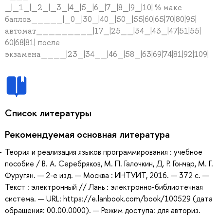
_|_1_|_2_|_3_|4_|5_|6_|7_|8_|9_|10| % макс
баллов_____|_0_|30_|40_|50_|55|60|65|70|80|95|
автомат_________|17_|25__|34_|43_|47|51|55|
60|68|81| после
экзамена____|23_|34__|46_|58_|63|69|74|81|92|109|
Список литературы
Рекомендуемая основная литература
Теория и реализация языков программирования : учебное
пособие / В. А. Серебряков, М. П. Галочкин, Д. Р. Гончар, М. Г.
Фуругян. — 2-е изд. — Москва : ИНТУИТ, 2016. — 372 с. —
Текст : электронный // Лань : электронно-библиотечная
система. — URL: https://e.lanbook.com/book/100529 (дата
обращения: 00.00.0000). — Режим доступа: для авториз.