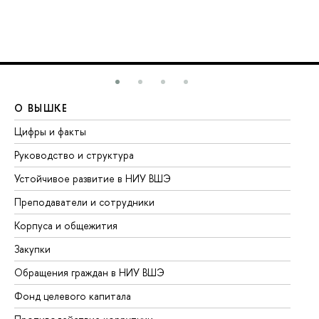
О ВЫШКЕ
О
Цифры и факты
Ли
Руководство и структура
До
Устойчивое развитие в НИУ ВШЭ
Ол
Преподаватели и сотрудники
Пр
Корпуса и общежития
Вы
Закупки
Пр
Обращения граждан в НИУ ВШЭ
Ас
Фонд целевого капитала
До