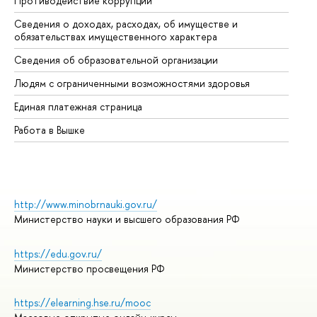
Противодействие коррупции
Це
Сведения о доходах, расходах, об имуществе и
Би
обязательствах имущественного характера
Об
Сведения об образовательной организации
Об
Людям с ограниченными возможностями здоровья
Единая платежная страница
Работа в Вышке
http://www.minobrnauki.gov.ru/
Министерство науки и высшего образования РФ
https://edu.gov.ru/
Министерство просвещения РФ
https://elearning.hse.ru/mooc