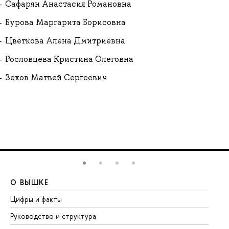
Сафарян Анастасия Романовна
Бурова Маргарита Борисовна
Цветкова Алена Дмитриевна
Рословцева Кристина Олеговна
Зехов Матвей Сергеевич
О ВЫШКЕ
О
Цифры и факты
Ли
Руководство и структура
До