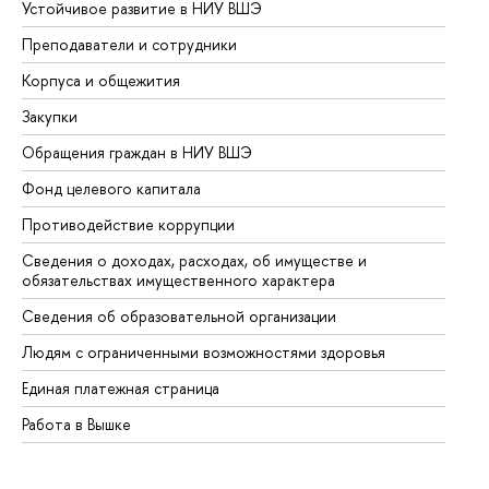
Устойчивое развитие в НИУ ВШЭ
Ол
Преподаватели и сотрудники
Пр
Корпуса и общежития
Вы
Закупки
Пр
Обращения граждан в НИУ ВШЭ
Ас
Фонд целевого капитала
До
Противодействие коррупции
Це
Сведения о доходах, расходах, об имуществе и
Би
обязательствах имущественного характера
Об
Сведения об образовательной организации
Об
Людям с ограниченными возможностями здоровья
Единая платежная страница
Работа в Вышке