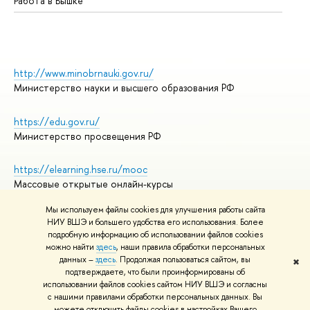
Работа в Вышке
http://www.minobrnauki.gov.ru/
Министерство науки и высшего образования РФ
https://edu.gov.ru/
Министерство просвещения РФ
https://elearning.hse.ru/mooc
Массовые открытые онлайн-курсы
Мы используем файлы cookies для улучшения работы сайта
НИУ ВШЭ и большего удобства его использования. Более
подробную информацию об использовании файлов cookies
© НИУ ВШЭ 1993–2026
Адреса и контакты
можно найти
здесь
, наши правила обработки персональных
Условия использования материалов
данных –
здесь
. Продолжая пользоваться сайтом, вы
✖
подтверждаете, что были проинформированы об
Политика конфиденциальности
использовании файлов cookies сайтом НИУ ВШЭ и согласны
Правила применения рекомендательных технологий в НИУ ВШЭ
с нашими правилами обработки персональных данных. Вы
Карта сайта
можете отключить файлы cookies в настройках Вашего