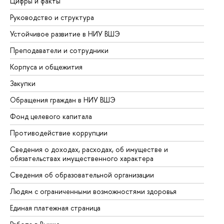
Цифры и факты
Ли
Руководство и структура
До
Устойчивое развитие в НИУ ВШЭ
Ол
Преподаватели и сотрудники
Пр
Корпуса и общежития
Вы
Закупки
Пр
Обращения граждан в НИУ ВШЭ
Ас
Фонд целевого капитала
До
Противодействие коррупции
Це
Сведения о доходах, расходах, об имуществе и
Би
обязательствах имущественного характера
Об
Сведения об образовательной организации
Об
Людям с ограниченными возможностями здоровья
Единая платежная страница