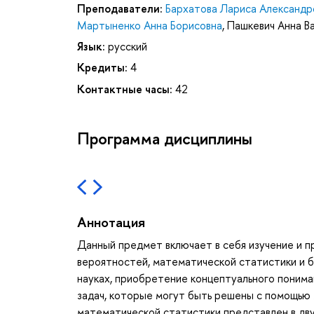
Преподаватели:
Бархатова Лариса Александр
Мартыненко Анна Борисовна
,
Пашкевич Анна В
Язык:
русский
Кредиты:
4
Контактные часы:
42
Программа дисциплины
Аннотация
Данный предмет включает в себя изучение и п
вероятностей, математической статистики и б
науках, приобретение концептуального понима
задач, которые могут быть решены с помощью
математической статистики представлен в двух 