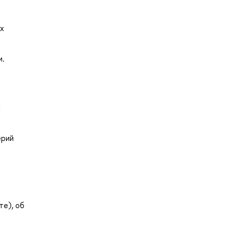
ых
и.
х
ерий
те), об