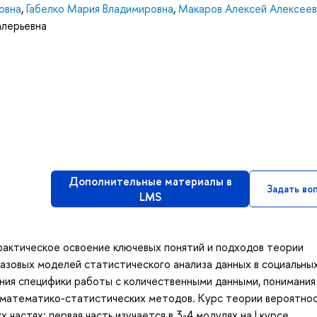
овна
,
Габелко Мария Владимировна
,
Макаров Алексей Алексеев
алерьевна
Дополнительные материалы в
Задать во
LMS
рактическое освоение ключевых понятий и подходов теории
азовых моделей статистического анализа данных в социальны
ния специфики работы с количественными данными, понимания
 математико-статистических методов. Курс теории вероятно
частях: первая часть изучается в 3-4 модулях на I курсе