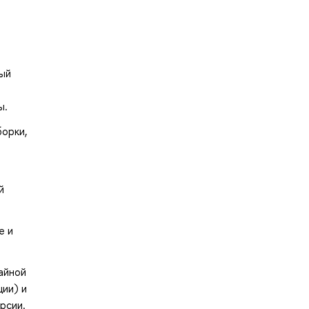
ный
ы.
орки,
й
е и
айной
ции) и
рсии.