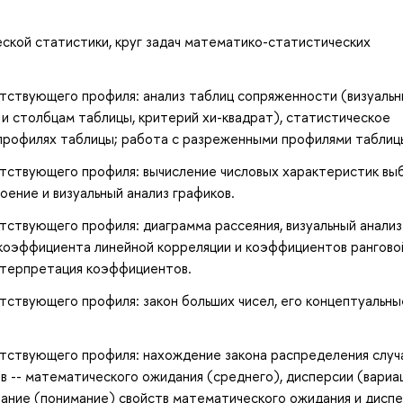
ской статистики, круг задач математико-статистических
тствующего профиля: анализ таблиц сопряженности (визуаль
и столбцам таблицы, критерий хи-квадрат), статистическое
 профилях таблицы; работа с разреженными профилями таблиц
тствующего профиля: вычисление числовых характеристик выб
оение и визуальный анализ графиков.
ствующего профиля: диаграмма рассеяния, визуальный анализ
 коэффициента линейной корреляции и коэффициентов рангово
нтерпретация коэффициентов.
ствующего профиля: закон больших чисел, его концептуальны
тствующего профиля: нахождение закона распределения случ
в -- математического ожидания (среднего), дисперсии (вариа
нание (понимание) свойств математического ожидания и диспе