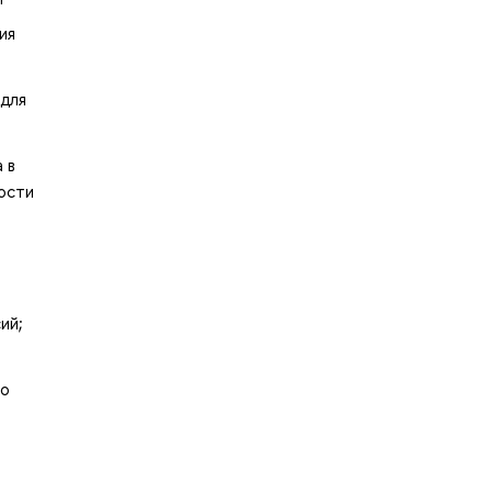
ия
для
 в
ости
ий;
го