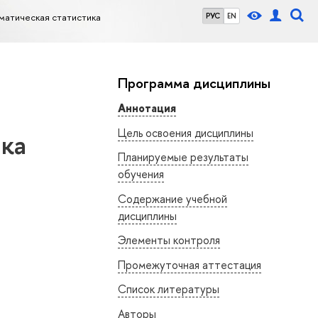
матическая статистика
РУС
EN
Программа дисциплины
Аннотация
Цель освоения дисциплины
ика
Планируемые результаты
обучения
Содержание учебной
дисциплины
Элементы контроля
Промежуточная аттестация
Список литературы
Авторы