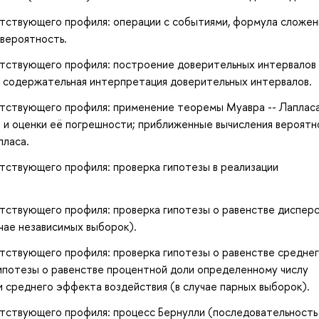
тствующего профиля: операции с событиями, формула сложен
 вероятность.
тствующего профиля: построение доверительных интервалов 
и содержательная интерпретация доверительных интервалов.
тствующего профиля: применение теоремы Муавра -- Лапласа
 и оценки её погрешности; приближенные вычисления вероятн
пласа.
тствующего профиля: проверка гипотезы в реализации
тствующего профиля: проверка гипотезы о равенстве дисперс
чае независимых выборок).
тствующего профиля: проверка гипотезы о равенстве средне
гипотезы о равенстве процентной доли определенному числу
и среднего эффекта воздействия (в случае парных выборок).
тствующего профиля: процесс Бернулли (последовательность