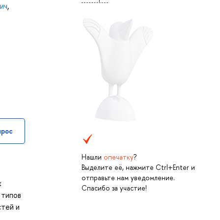
ич
,
прос
Нашли
опечатку
?
Выделите её, нажмите Ctrl+Enter и
отправьте нам уведомление.
х
Спасибо за участие!
 типов
стей и