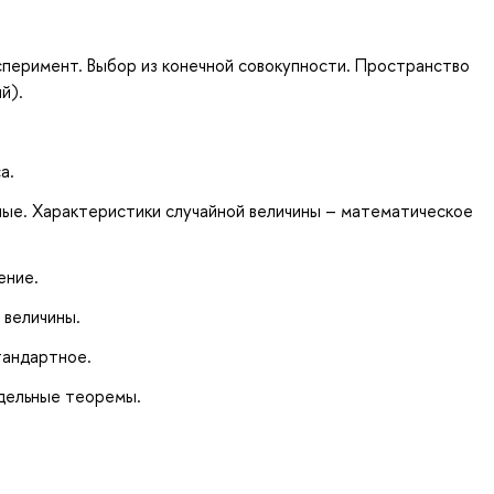
перимент. Выбор из конечной совокупности. Пространство
й).
а.
ные. Характеристики случайной величины – математическое
ение.
 величины.
тандартное.
дельные теоремы.