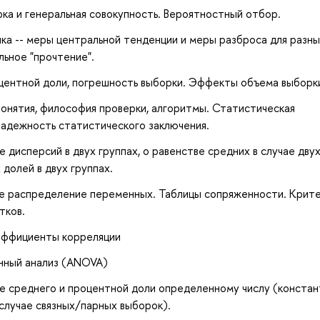
ка и генеральная совокупность. Вероятностный отбор.
ка -- меры центральной тенденции и меры разброса для разн
льное "прочтение".
центной доли, погрешность выборки. Эффекты объема выборк
онятия, философия проверки, алгоритмы. Статистическая
надежность статистического заключения.
 дисперсий в двух группах, о равенстве средних в случае дву
долей в двух группах.
ое распределение переменных. Таблицы сопряженности. Крит
тков.
эффициенты корреляции
нный анализ (ANOVA)
е среднего и процентной доли определенному числу (констан
случае связных/парных выборок).