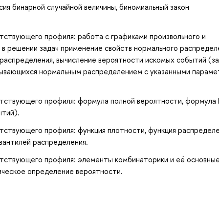
ия бинарной случайной величины, биномиальный закон
тствующего профиля: работа с графиками произвольного и
 в решении задач применение свойств нормального распредел
 распределения, вычисление вероятности искомых событий (з
сывающихся нормальным распределением с указанными параме
тствующего профиля: формула полной вероятности, формула 
ытий).
тствующего профиля: функция плотности, функция распредел
квантилей распределения.
тствующего профиля: элементы комбинаторики и её основны
ическое определение вероятности.