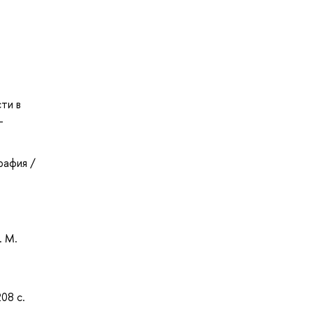
ти в
-
рафия /
. М.
08 с.