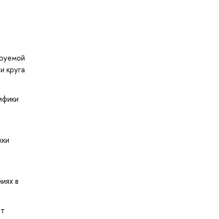
ируемой
и круга
ифики
жки
й
иях в
от