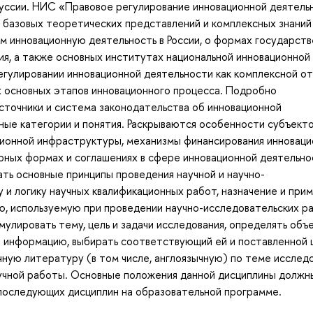
куссии. НИС «Правовое регулирование инновационной деятель
 базовых теоретических представлений и комплексных знаний
 инновационную деятельность в России, о формах государст
ия, а также основных институтах национальной инновационной
егулировании инновационной деятельности как комплексной о
х основных этапов инновационного процесса. Подробно
сточники и система законодательства об инновационной
вные категории и понятия. Раскрываются особенности субъект
ционной инфраструктуры, механизмы финансирования инновац
рных формах и соглашениях в сфере инновационной деятельно
ать основные принципы проведения научной и научно-
 и логику научных квалификационных работ, назначение и при
ю, используемую при проведении научно-исследовательских р
улировать тему, цель и задачи исследования, определять объе
 информацию, выбирать соответствующий ей и поставленной 
чную литературу (в том числе, англоязычную) по теме исследо
аучной работы. Основные положения данной дисциплины должн
 последующих дисциплин на образовательной программе.