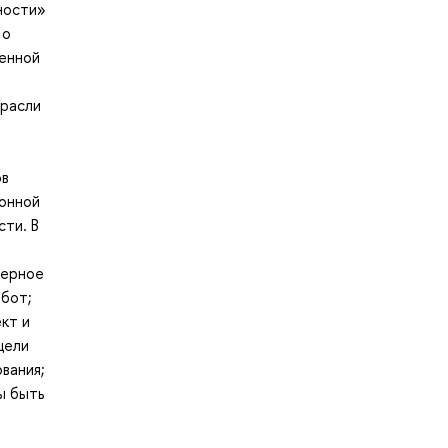
ности»
 о
венной
трасли
ов
ионной
сти. В
мерное
абот;
кт и
цели
вания;
ы быть