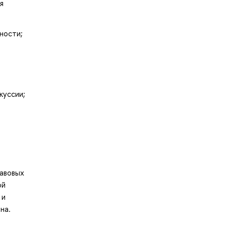
я
ности;
куссии;
равовых
ой
 и
на.