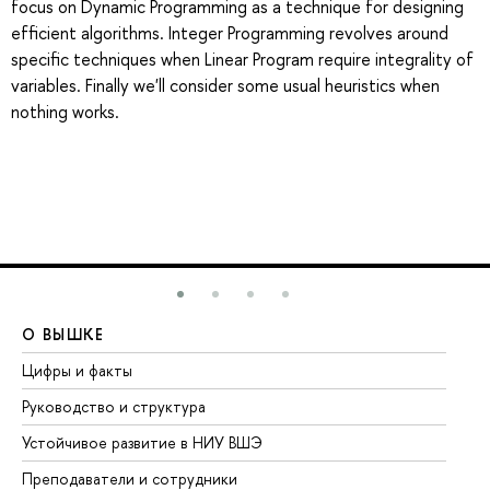
focus on Dynamic Programming as a technique for designing
efficient algorithms. Integer Programming revolves around
specific techniques when Linear Program require integrality of
variables. Finally we'll consider some usual heuristics when
nothing works.
О ВЫШКЕ
О
Цифры и факты
Ли
Руководство и структура
До
Устойчивое развитие в НИУ ВШЭ
Ол
Преподаватели и сотрудники
Пр