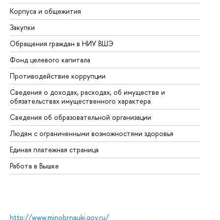
Корпуса и общежития
Вы
Закупки
Пр
Обращения граждан в НИУ ВШЭ
Ас
Фонд целевого капитала
До
Противодействие коррупции
Це
Сведения о доходах, расходах, об имуществе и
Би
обязательствах имущественного характера
Об
Сведения об образовательной организации
Об
Людям с ограниченными возможностями здоровья
Единая платежная страница
Работа в Вышке
http://www.minobrnauki.gov.ru/