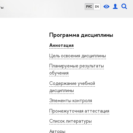
ты
РУС
EN
Программа дисциплины
Аннотация
Цель освоения дисциплины
Планируемые результаты
обучения
Содержание учебной
дисциплины
Элементы контроля
Промежуточная аттестация
Список литературы
Авторы