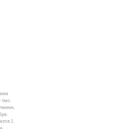
ания
 тыс.
ючение,
бря.
ется 1
а,