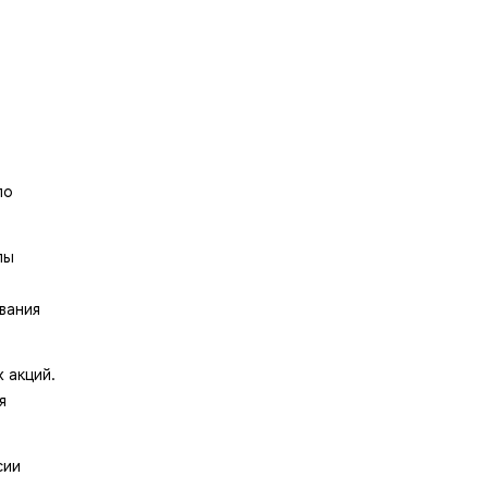
по
пы
вания
 акций.
я
сии