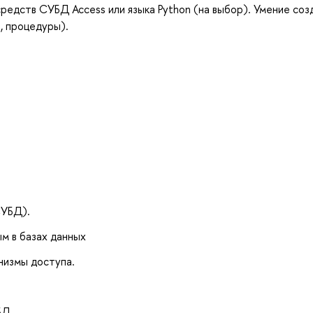
редств СУБД Access или языка Python (на выбор). Умение соз
, процедуры).
СУБД).
ым в базах данных
низмы доступа.
БД