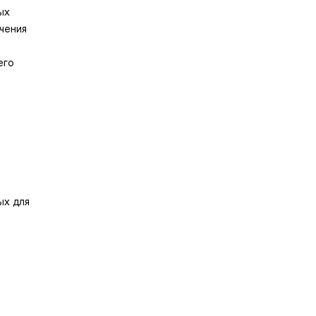
ых
чения
его
ых для