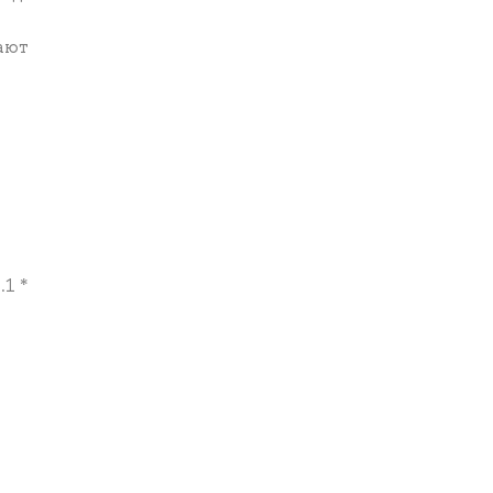
ают
1 *