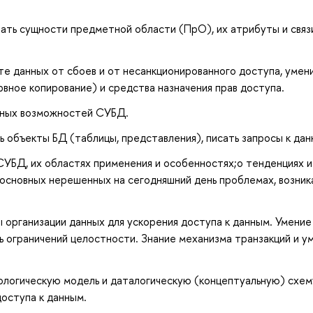
ать сущности предметной области (ПрО), их атрибуты и связ
е данных от сбоев и от несанкционированного доступа, умен
вное копирование) и средства назначения прав доступа.
ьных возможностей СУБД.
ь объекты БД (таблицы, представления), писать запросы к дан
УБД, их областях применения и особенностях;о тенденциях и
основных нерешенных на сегодняшний день проблемах, возни
ы организации данных для ускорения доступа к данным. Умение
ть ограничений целостности. Знание механизма транзакций и у
ологическую модель и даталогическую (концептуальную) схем
доступа к данным.