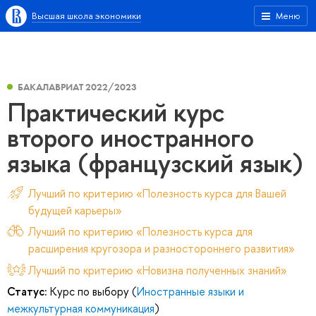
Высшая школа экономики
Меню
БАКАЛАВРИАТ 2022/2023
Практический курс
второго иностранного
языка (французский язык)
Лучший по критерию «Полезность курса для Вашей
будущей карьеры»
Лучший по критерию «Полезность курса для
расширения кругозора и разностороннего развития»
Лучший по критерию «Новизна полученных знаний»
Статус:
Курс по выбору (
Иностранные языки и
межкультурная коммуникация
)