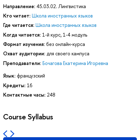
Направление:
45.03.02. Лингвистика
Кто читает:
Школа иностранных языков
Где читается:
Школа иностранных языков
Когда читается:
1-й курс, 1-4 модуль
Формат изучения:
без онлайн-курса
Охват аудитории:
для своего кампуса
Преподаватели:
Бочагова Екатерина Игоревна
Язык:
французский
Кредиты:
16
Контактные часы:
248
Course Syllabus