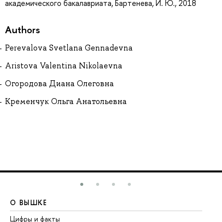
академического бакалавриата, Бартенева, И. Ю., 2018
Authors
Perevalova Svetlana Gennadevna
Aristova Valentina Nikolaevna
Огородова Диана Олеговна
Кременчук Ольга Анатольевна
О ВЫШКЕ
О
Цифры и факты
Ли