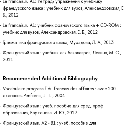
Le francais.ru A1: тетрадь упражнений к учебнику
французского языка : учебник для вузов, Александровская, Е.
Б., 2012
Le francais.ru A1: учебник французского языка + CD-ROM :
учебник для вузов, Александровская, Е. Б., 2012
Грамматика французского языка, Мурадова, Л. А., 2013
Французский язык : учебник для бакалавров, Левина, М. С.,
2011
Recommended Additional Bibliography
Vocabulaire progressif du francais des affaires : avec 200
exercices, Penfornis, J.- L., 2004
Французский язык : учеб. пособие для сред. проф.
образования, Бартенева, И. Ю., 2017
Французский язык. А2 - В1 : учеб. пособие для