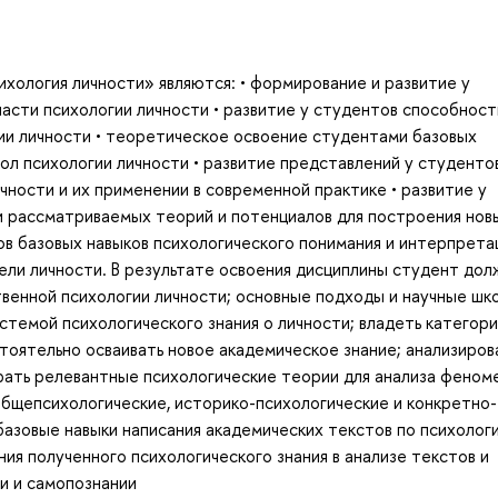
хология личности» являются: • формирование и развитие у
ласти психологии личности • развитие у студентов способност
ии личности • теоретическое освоение студентами базовых
ол психологии личности • развитие представлений у студенто
чности и их применении в современной практике • развитие у
и рассматриваемых теорий и потенциалов для построения нов
тов базовых навыков психологического понимания и интерпрета
ли личности. В результате освоения дисциплины студент долж
венной психологии личности; основные подходы и научные шк
стемой психологического знания о личности; владеть категор
тоятельно осваивать новое академическое знание; анализиров
ирать релевантные психологические теории для анализа феном
общепсихологические, историко-психологические и конкретно-
базовые навыки написания академических текстов по психологи
ия полученного психологического знания в анализе текстов и
ии и самопознании