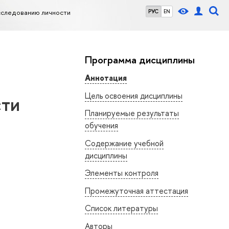
сследованию личности
РУС
EN
Программа дисциплины
Аннотация
Цель освоения дисциплины
сти
Планируемые результаты
обучения
Содержание учебной
дисциплины
Элементы контроля
Промежуточная аттестация
Список литературы
Авторы