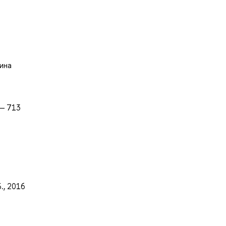
пина
 — 713
., 2016