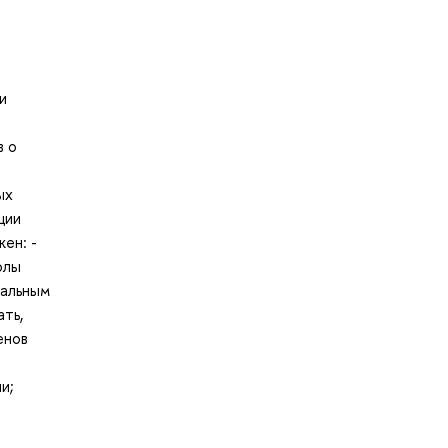
и
в о
ых
ции
ен: -
олы
иальным
ать,
енов
и;