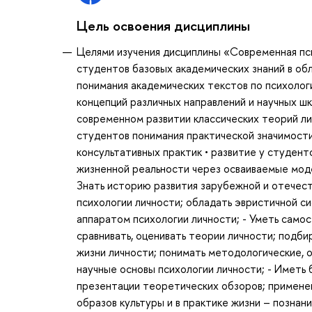
Цель освоения дисциплины
Целями изучения дисциплины «Современная пси
студентов базовых академических знаний в об
понимания академических текстов по психолог
концепций различных направлений и научных шк
современном развитии классических теорий ли
студентов понимания практической значимост
консультативных практик • развитие у студен
жизненной реальности через осваиваемые моде
Знать историю развития зарубежной и отечест
психологии личности; обладать эвристичной си
аппаратом психологии личности; - Уметь самос
сравнивать, оценивать теории личности; подб
жизни личности; понимать методологические, 
научные основы психологии личности; - Иметь 
презентации теоретических обзоров; применен
образов культуры и в практике жизни – познан