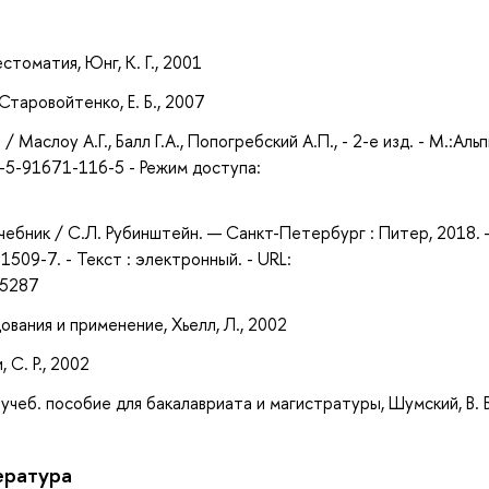
а
стоматия, Юнг, К. Г., 2001
Старовойтенко, Е. Б., 2007
аслоу А.Г., Балл Г.А., Попогребский А.П., - 2-е изд. - М.:Аль
8-5-91671-116-5 - Режим доступа:
чебник / С.Л. Рубинштейн. — Санкт-Петербург : Питер, 2018.
1509-7. - Текст : электронный. - URL:
55287
ования и применение, Хьелл, Л., 2002
 С. Р., 2002
учеб. пособие для бакалавриата и магистратуры, Шумский, В. Б
ература