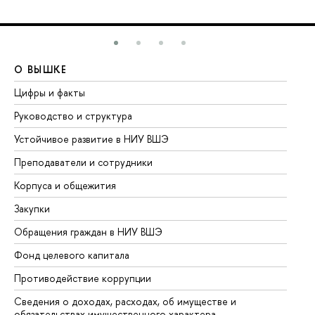
О ВЫШКЕ
О
Цифры и факты
Ли
Руководство и структура
До
Устойчивое развитие в НИУ ВШЭ
Ол
Преподаватели и сотрудники
Пр
Корпуса и общежития
Вы
Закупки
Пр
Обращения граждан в НИУ ВШЭ
Ас
Фонд целевого капитала
До
Противодействие коррупции
Це
Сведения о доходах, расходах, об имуществе и
Би
обязательствах имущественного характера