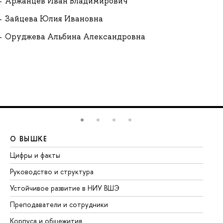
Аржанцев Иван Владимирович
Зайцева Юлия Ивановна
Оруджева Альбина Александровна
О ВЫШКЕ
О
Цифры и факты
Ли
Руководство и структура
До
Устойчивое развитие в НИУ ВШЭ
Ол
Преподаватели и сотрудники
Пр
Корпуса и общежития
Вы