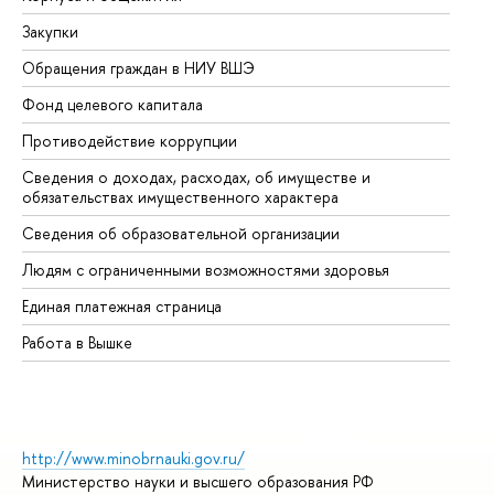
Закупки
Пр
Обращения граждан в НИУ ВШЭ
Ас
Фонд целевого капитала
До
Противодействие коррупции
Це
Сведения о доходах, расходах, об имуществе и
Би
обязательствах имущественного характера
Об
Сведения об образовательной организации
Об
Людям с ограниченными возможностями здоровья
Единая платежная страница
Работа в Вышке
http://www.minobrnauki.gov.ru/
Министерство науки и высшего образования РФ