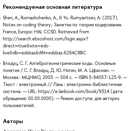
Рекомендуемая основная литература
Shen, A., Romashchenko, A., & Yu. Rumyantsev, A. (2017).
Notes on coding theory ; Заметки по теории кодирования.
France, Europe: HAL CCSD. Retrieved from
http://search.ebscohost.com/login.aspx?
direct=true&site=eds-
live&db=edsbas&AN=edsbas.629AC8BC
Влэдуц, С. Г. Алгеброгеометрические коды. Основные
понятия / С. Г. Влэдуц, Д. Ю. Ногин, М. А. Цфасман. —
Москва : МЦНМО, 2003. — 504 с. — ISBN 5-94057-123-9. —
Текст : электронный // Лань : электронно-библиотечная
система. — URL: https://e.lanbook.com/book/9314 (дата
обращения: 00.00.0000). — Режим доступа: для авториз.
пользователей.
Авторы