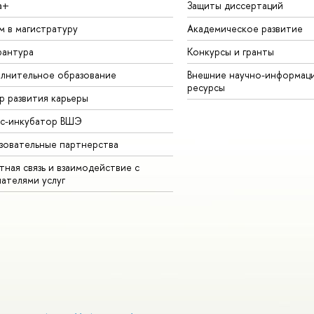
а+
Защиты диссертаций
м в магистратуру
Академическое развитие
рантура
Конкурсы и гранты
лнительное образование
Внешние научно-информац
ресурсы
р развития карьеры
ес-инкубатор ВШЭ
зовательные партнерства
ная связь и взаимодействие с
чателями услуг