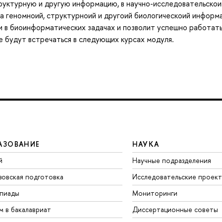
руктурную и другую информацию, в научно-исследовательскои
за геномноий, структурноий и другоий биологическоий инфор
и в биоинформатических задачах и позволит успешно работать
 будут встречаться в следующих курсах модуля.
АЗОВАНИЕ
НАУКА
й
Научные подразделения
зовская подготовка
Исследовательские проек
пиады
Мониторинги
м в бакалавриат
Диссертационные советы