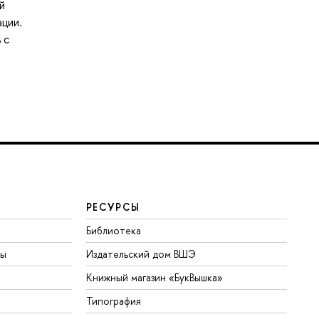
й
мации.
 с
РЕСУРСЫ
Библиотека
ты
Издательский дом ВШЭ
Книжный магазин «БукВышка»
Типография