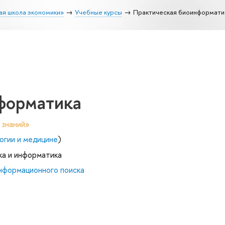
ая школа экономики»
Учебные курсы
Практическая биоинформати
форматика
 знаний»
огии и медицине
)
ка и информатика
нформационного поиска