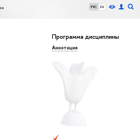
ка
РУС
EN
Программа дисциплины
Аннотация