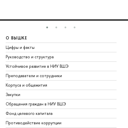
О ВЫШКЕ
О
Цифры и факты
Ли
Руководство и структура
До
Устойчивое развитие в НИУ ВШЭ
Ол
Преподаватели и сотрудники
Пр
Корпуса и общежития
Вы
Закупки
Пр
Обращения граждан в НИУ ВШЭ
Ас
Фонд целевого капитала
До
Противодействие коррупции
Це