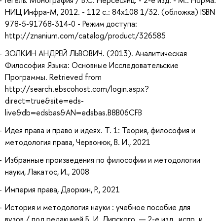
НИЦ Инфра-М, 2012. - 112 с.: 84x108 1/32. (обложка) ISBN
978-5-91768-314-0 - Режим доступа:
http://znanium.com/catalog/product/326585
ЗОЛКИН АНДРЕЙ ЛЬВОВИЧ. (2013). Аналитическая
Философия Языка: Основные Исследовательские
Программы. Retrieved from
http://search.ebscohost.com/login.aspx?
direct=true&site=eds-
live&db=edsbas&AN=edsbas.B8B06CFB
Идея права и право и идеях. Т. 1: Теория, философия и
методология права, Червонюк, В. И., 2021
Избранные произведения по философии и методологии
науки, Лакатос, И., 2008
Империя права, Дворкин, Р., 2021
История и методология науки : учебное пособие для
вузов / под редакцией Б. И. Липского. — 2-е изд., испр. и