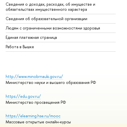
Сведения о доходах, расходах, об имуществе и
Би
обязательствах имущественного характера
Об
Сведения об образовательной организации
Об
Людям с ограниченными возможностями здоровья
Единая платежная страница
Работа в Вышке
http://www.minobrnauki.gov.ru/
Министерство науки и высшего образования РФ
https://edu.gov.ru/
Министерство просвещения РФ
https://elearning.hse.ru/mooc
Массовые открытые онлайн-курсы