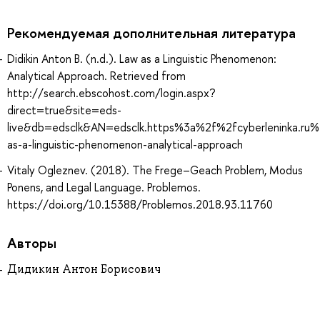
Рекомендуемая дополнительная литература
Didikin Anton B. (n.d.). Law as a Linguistic Phenomenon:
Analytical Approach. Retrieved from
http://search.ebscohost.com/login.aspx?
direct=true&site=eds-
live&db=edsclk&AN=edsclk.https%3a%2f%2fcyberleninka.ru%
as-a-linguistic-phenomenon-analytical-approach
Vitaly Ogleznev. (2018). The Frege–Geach Problem, Modus
Ponens, and Legal Language. Problemos.
https://doi.org/10.15388/Problemos.2018.93.11760
Авторы
Дидикин Антон Борисович