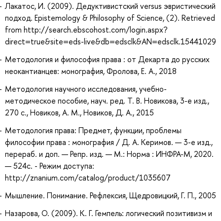
Лакатос, И. (2009). Дедуктивистский versus эвристический
подход. Epistemology & Philosophy of Science, (2). Retrieved
from http://search.ebscohost.com/login.aspx?
direct=true&site=eds-live&db=edsclk&AN=edsclk.15441029
Методология и философия права : от Декарта до русских
неокантианцев: монография, Фролова, Е. А., 2018
Методология научного исследования, учебно-
методическое пособие, науч. ред. Т. В. Новикова, 3-е изд.,
270 с., Новиков, А. М., Новиков, Д. А., 2015
Методология права: Предмет, функции, проблемы
философии права : монография / Д. А. Керимов. — 3-е изд.,
перераб. и доп. — Репр. изд. — М.: Норма : ИНФРА-М, 2020.
— 524с. - Режим доступа:
http://znanium.com/catalog/product/1035607
Мышление. Понимание. Рефлексия, Щедровицкий, Г. П., 2005
Назарова, О. (2009). К. Г. Гемпель: логический позитивизм и