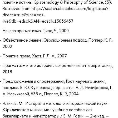
понятие истины. Epistemology & Philosophy of Science, (3).
Retrieved from http://search.ebscohost.com/login.aspx?
direct=true&site=eds-
live&db=edsclk&AN=edsclk.15036437
Начала прагматизма, Пирс, Ч., 2000
Объективное знание. Эволюционный подход, Поппер, К. Р.,
2002
Понятие права, Харт, Г. Л. А., 2007
Прагматизм и его история : современные интерпретации, ,
2018
Предположения и опровержения, Рост научного знания,
предисл. В. Ю. Кузнецова ; пер. с англ. А. Л. Никифорова, Г.
А. Новичковой, 638 с., Поппер, К. Р., 2004
Розин, В. М. История и методология юридической науки.
Юридическое мышление : учебное пособие для
бакалавриата и магистратуры / В. М. Розин. — 2-е изд. —