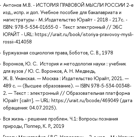
Антонов М.В. - ИСТОРИЯ ПРАВОВОЙ МЫСЛИ РОССИИ 2-е
изд., испр. и доп. Учебное пособие для бакалавриата и
магистратуры - М.:Издательство Юрайт - 2018 - 217с. -
ISBN: 978-5-534-01655-0 - Текст электронный // ЭБС
ЮРАЙТ - URL: https://urait.ru/book/istoriya-pravovoy-mysli-
rossii-414058
Буржуазная социология права, Боботов, С. В., 1978
Воронков, Ю. С. История и методология науки : учебник
для вузов / Ю. С. Воронков, А. Н. Медведь,
Ж. В. Уманская. — Москва : Издательство Юрайт, 2021. —
489 с. — (Высшее образование). — ISBN 978-5-534-00348-
2. — Текст : электронный // Образовательная платформа
Юрайт [сайт]. — URL: https://urait.ru/bcode/469049 (дата
обращения: 04.07.2025).
Вся жизнь - решение проблем. Ч.1: Вопросы познания
природы, Поппер, К. Р., 2019
Гегель: Монография / В.С. Нерсесянц. - 2-e изд. - М.: Норма: