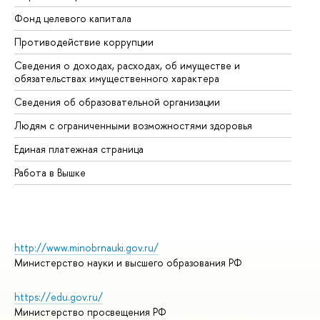
Фонд целевого капитала
До
Противодействие коррупции
Це
Сведения о доходах, расходах, об имуществе и
Би
обязательствах имущественного характера
Об
Сведения об образовательной организации
Об
Людям с ограниченными возможностями здоровья
Единая платежная страница
Работа в Вышке
http://www.minobrnauki.gov.ru/
Министерство науки и высшего образования РФ
https://edu.gov.ru/
Министерство просвещения РФ