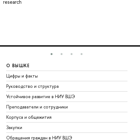
research
О ВЫШКЕ
О
Цифры и факты
Ли
Руководство и структура
До
Устойчивое развитие в НИУ ВШЭ
Ол
Преподаватели и сотрудники
Пр
Корпуса и общежития
Вы
Закупки
Пр
Обращения граждан в НИУ ВШЭ
Ас