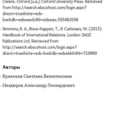
Owens. Oxford [u.a.]: Oxford University Press. Retrieved
from http://search.ebscohost.com/login.aspx?
direct=true&site=eds-
live&db=edswao&AN=edswao.335482058
Simmons, B. A., Risse-Kappen, T., & Carlsnaes, W. (2013).
Handbook of International Relations. London: SAGE
Publications Ltd. Retrieved from
http://search.ebscohost.com/login.aspx?
direct=true&site=eds-live&db=edsebk&AN=716889
Авторы
Кривохиж Светлана Валентиновна
Нездюров Александр Леонардович