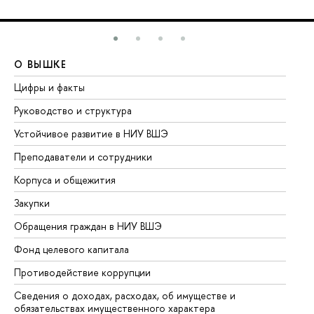
О ВЫШКЕ
О
Цифры и факты
Ли
Руководство и структура
До
Устойчивое развитие в НИУ ВШЭ
Ол
Преподаватели и сотрудники
Пр
Корпуса и общежития
Вы
Закупки
Пр
Обращения граждан в НИУ ВШЭ
Ас
Фонд целевого капитала
До
Противодействие коррупции
Це
Сведения о доходах, расходах, об имуществе и
Би
обязательствах имущественного характера