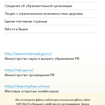
Об
Сведения об образовательной организации
Об
Людям с ограниченными возможностями здоровья
Единая платежная страница
Работа в Вышке
http://www.minobrnauki.gov.ru/
Министерство науки и высшего образования РФ
https://edu.gov.ru/
Министерство просвещения РФ
https://elearning.hse.ru/mooc
Массовые открытые онлайн-курсы
Мы используем файлы cookies для улучшения работы сайта
НИУ ВШЭ и большего удобства его использования. Более