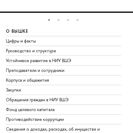
О ВЫШКЕ
О
Цифры и факты
Ли
Руководство и структура
До
Устойчивое развитие в НИУ ВШЭ
Ол
Преподаватели и сотрудники
Пр
Корпуса и общежития
Вы
Закупки
Пр
Обращения граждан в НИУ ВШЭ
Ас
Фонд целевого капитала
До
Противодействие коррупции
Це
Сведения о доходах, расходах, об имуществе и
Би