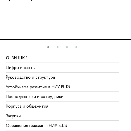
О ВЫШКЕ
О
Цифры и факты
Ли
Руководство и структура
До
Устойчивое развитие в НИУ ВШЭ
Ол
Преподаватели и сотрудники
Пр
Корпуса и общежития
Вы
Закупки
Пр
Обращения граждан в НИУ ВШЭ
Ас