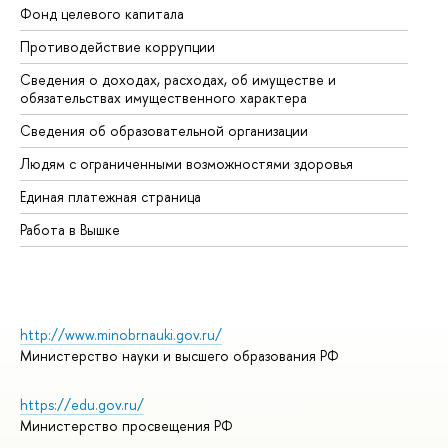
Фонд целевого капитала
До
Противодействие коррупции
Це
Сведения о доходах, расходах, об имуществе и
Би
обязательствах имущественного характера
Об
Сведения об образовательной организации
Об
Людям с ограниченными возможностями здоровья
Единая платежная страница
Работа в Вышке
http://www.minobrnauki.gov.ru/
Министерство науки и высшего образования РФ
https://edu.gov.ru/
Министерство просвещения РФ