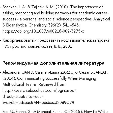
Stenken, J. A., & Zajicek, A. M. (2010). The importance of
asking, mentoring and building networks for academic career
success - a personal and social science perspective. Analytical
& Bioanalytical Chemistry, 396(2), 541–546.
https://doi.org/10.1007/s00216-009-3275-x
Как организовать и представить исследовательский проект
: 75 простых правил, Радаев, В. В., 2001
Рекомендуемая дополнительная литература
Alexandra IOANID, Carmen-Laura ZARZU, & Cezar SCARLAT.
(2014). Communicating Successfully When Managing
Multicultural Teams. Retrieved from
http://search.ebscohost.com/login.aspx?
direct=true&site=eds-
live&db=edsbas&AN=edsbas.32089C79
Eco, U., Farina, G., & Mongiat Farina, C. (2015). How to Write