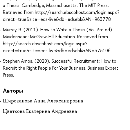
a Thesis. Cambridge, Massachusetts: The MIT Press.
Retrieved from http://search.ebscohost.com/login.aspx?
direct=true&site=eds-live&db=edsebk&AN=963778
Murray, R. (2011). How to Write a Thesis (Vol. 3rd ed).
Maidenhead: McGraw-Hill Education. Retrieved from
http://search.ebscohost.com/login.aspx?
direct=true&site=eds-live&db=edsebk&AN=375106
Stephen Amos. (2020). Successful Recruitment : How to
Recruit the Right People For Your Business. Business Expert
Press.
Авторы
Широканова Анна Александровна
Цветкова Екатерина Андреевна