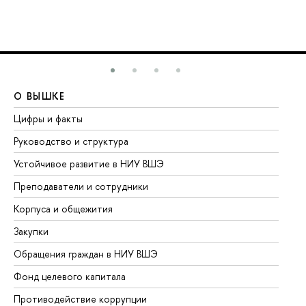
О ВЫШКЕ
О
Цифры и факты
Ли
Руководство и структура
До
Устойчивое развитие в НИУ ВШЭ
Ол
Преподаватели и сотрудники
Пр
Корпуса и общежития
Вы
Закупки
Пр
Обращения граждан в НИУ ВШЭ
Ас
Фонд целевого капитала
До
Противодействие коррупции
Це