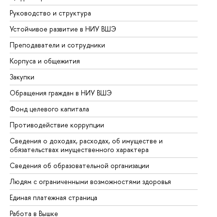
Руководство и структура
До
Устойчивое развитие в НИУ ВШЭ
Ол
Преподаватели и сотрудники
Пр
Корпуса и общежития
Вы
Закупки
Пр
Обращения граждан в НИУ ВШЭ
Ас
Фонд целевого капитала
До
Противодействие коррупции
Це
Сведения о доходах, расходах, об имуществе и
Би
обязательствах имущественного характера
Об
Сведения об образовательной организации
Об
Людям с ограниченными возможностями здоровья
Единая платежная страница
Работа в Вышке