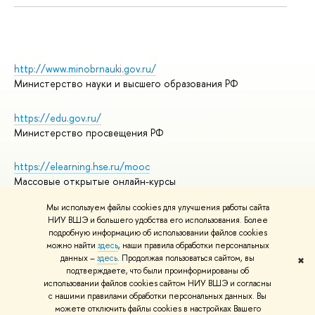
http://www.minobrnauki.gov.ru/
Министерство науки и высшего образования РФ
https://edu.gov.ru/
Министерство просвещения РФ
https://elearning.hse.ru/mooc
Массовые открытые онлайн-курсы
Мы используем файлы cookies для улучшения работы сайта
НИУ ВШЭ и большего удобства его использования. Более
подробную информацию об использовании файлов cookies
© НИУ ВШЭ 1993–2026
Адреса и контакты
можно найти
здесь
, наши правила обработки персональных
Условия использования материалов
данных –
здесь
. Продолжая пользоваться сайтом, вы
✖
подтверждаете, что были проинформированы об
Политика конфиденциальности
использовании файлов cookies сайтом НИУ ВШЭ и согласны
Правила применения рекомендательных технологий в НИУ ВШЭ
с нашими правилами обработки персональных данных. Вы
Карта сайта
можете отключить файлы cookies в настройках Вашего