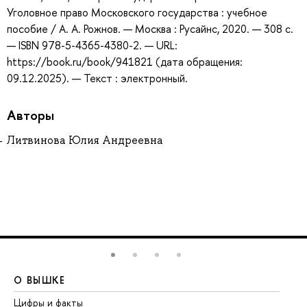
Уголовное право Московского государства : учебное
пособие / А. А. Рожнов. — Москва : Русайнс, 2020. — 308 с.
— ISBN 978-5-4365-4380-2. — URL:
https://book.ru/book/941821 (дата обращения:
09.12.2025). — Текст : электронный.
Авторы
Литвинова Юлия Андреевна
О ВЫШКЕ
О
Цифры и факты
Ли